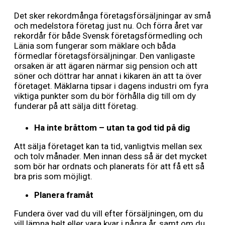
Det sker rekordmånga företagsförsäljningar av små
och medelstora företag just nu. Och förra året var
rekordår för både Svensk företagsförmedling och
Länia som fungerar som mäklare och båda
förmedlar företagsförsäljningar. Den vanligaste
orsaken är att ägaren närmar sig pension och att
söner och döttrar har annat i kikaren än att ta över
företaget. Mäklarna tipsar i dagens industri om fyra
viktiga punkter som du bör förhålla dig till om dy
funderar på att sälja ditt företag.
Ha inte bråttom – utan ta god tid på dig
Att sälja företaget kan ta tid, vanligtvis mellan sex
och tolv månader. Men innan dess så är det mycket
som bör har ordnats och planerats för att få ett så
bra pris som möjligt.
Planera framåt
Fundera över vad du vill efter försäljningen, om du
vill lämna helt eller vara kvar i några år, samt om du