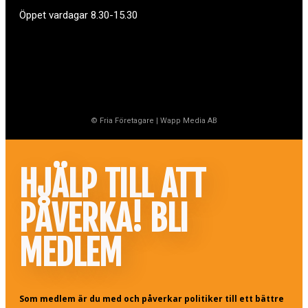
Öppet vardagar 8.30-15.30
© Fria Företagare
|
Wapp Media AB
HJÄLP TILL ATT
PÅVERKA! BLI
MEDLEM
Som medlem är du med och påverkar politiker till ett bättre