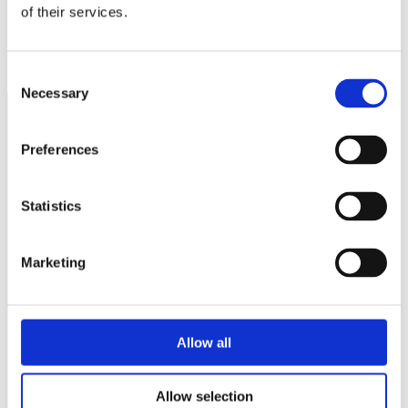
of their services.
Uppåt för industrin i januari.
Två förslag för småföretagare i utredningen om ”nya” LAS
Consent
Necessary
Selection
Preferences
Näringspolitik
Förmåner
Statistics
Försäkringar
Rådgivning
Marketing
Tips
Nyheter
Allow all
Om oss
Allow selection