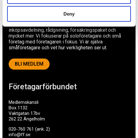
Av småföretagare, för småföretagare
Deny
Ett medlemskap späckat med småföretagaranpassade
medlemstjänster och förmåner. Din egen
inköpsavdelning, rådgivning, försäkringspaket och
mycket mer. Vi fokuserar på soloföretagare och små
företag med företagaren i fokus. Vi är själva
småföretagare och vet hur verkligheten ser ut.
BLI MEDLEM
Företagarförbundet
Medlemskansli
Box 1132
Vaktgatan 17bv
262 22 Ängelholm
020-760 761 (ank. 2)
info@ff.se