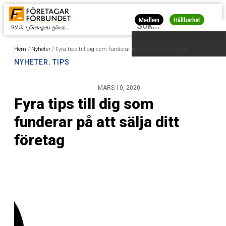
Medlem
Hållbarhet
Hem
/
Nyheter
/
Fyra tips till dig som funderar på att sälja ditt företag
NYHETER
,
TIPS
MARS 10, 2020
Fyra tips till dig som
funderar på att sälja ditt
företag