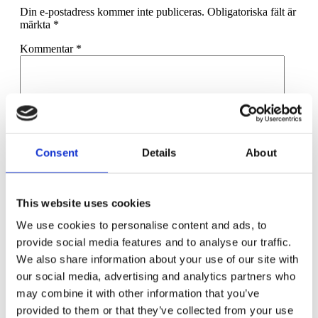
Din e-postadress kommer inte publiceras.
Obligatoriska fält är
märkta
*
Kommentar
*
Consent
Details
About
Namn
*
E-postadress
*
This website uses cookies
Webbplats
We use cookies to personalise content and ads, to
provide social media features and to analyse our traffic.
Spara mitt namn, min e-postadress och webbplats i denna
webbläsare till nästa gång jag skriver en kommentar.
We also share information about your use of our site with
our social media, advertising and analytics partners who
may combine it with other information that you’ve
provided to them or that they’ve collected from your use