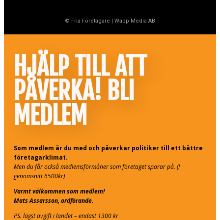
© Fria Företagare
|
Wapp Media AB
HJÄLP TILL ATT
PÅVERKA! BLI
MEDLEM
Som medlem är du med och påverkar politiker till ett bättre
företagarklimat.
Men du får också medlemsförmåner som företaget sparar på. (I
genomsnitt 6500kr)
Varmt välkommen som medlem!
Mats Assarsson, ordförande.
PS. lägst avgift i landet – endast 1300 kr