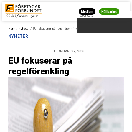
Medlem
Hållbarhet
Hem
/
Nyheter
/
EU fokuserar på regelförenkling
NYHETER
FEBRUARI 27, 2020
EU fokuserar på
regelförenkling