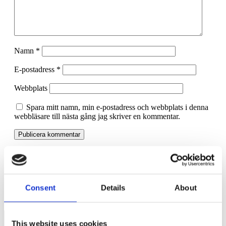
Namn
*
E-postadress
*
Webbplats
Spara mitt namn, min e-postadress och webbplats i denna
webbläsare till nästa gång jag skriver en kommentar.
Är 3:12 reglerna i fara igen?
Kanske försvinner vårdmomsen igen
Consent
Details
About
This website uses cookies