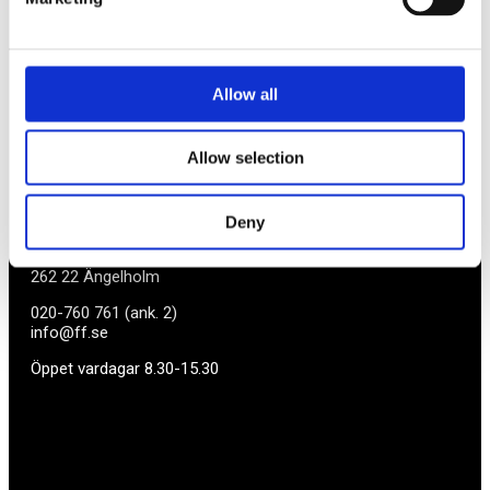
företag med företagaren i fokus. Vi är själva
småföretagare och vet hur verkligheten ser ut.
BLI MEDLEM
Allow all
Företagarförbundet
Allow selection
Medlemskansli
Deny
Box 1132
Vaktgatan 17bv
262 22 Ängelholm
020-760 761 (ank. 2)
info@ff.se
Öppet vardagar 8.30-15.30