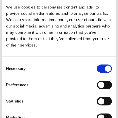
We use cookies to personalise content and ads, to
Näringspolitik
provide social media features and to analyse our traffic.
Förmåner
We also share information about your use of our site with
our social media, advertising and analytics partners who
Försäkringar
may combine it with other information that you’ve
Rådgivning
provided to them or that they’ve collected from your use
of their services.
Tips
Nyheter
Consent
Om oss
Necessary
Selection
Av småföretagare, för småföretagare
Preferences
Ett medlemskap späckat med småföretagaranpassade
Statistics
medlemstjänster och förmåner. Din egen
inköpsavdelning, rådgivning, försäkringspaket och
mycket mer. Vi fokuserar på soloföretagare och små
Marketing