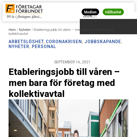
Medlem
Hållbarhet
Hem
/
Nyheter
/
Etableringsjobb till våren – men bara för företag med
kollektivavtal
ARBETSLÖSHET
,
CORONAKRISEN
,
JOBBSKAPANDE
,
NYHETER
,
PERSONAL
SEPTEMBER 16, 2021
Etableringsjobb till våren –
men bara för företag med
kollektivavtal