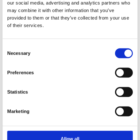
our social media, advertising and analytics partners who
Spara mitt namn, min e-postadress och webbplats i denna
may combine it with other information that you’ve
webbläsare till nästa gång jag skriver en kommentar.
provided to them or that they’ve collected from your use
of their services.
Consent
3:12 reglerna
Necessary
Selection
8 av 10 företag har svårt att hitta kompetent arbetskraft.
Preferences
Statistics
Näringspolitik
Förmåner
Marketing
Försäkringar
Rådgivning
Allow all