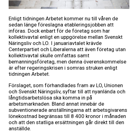
Enligt tidningen Arbetet kommer nu till våren de
sedan länge föreslagna etableringsjobben att
införas. Dock enbart för de företag som har
kollektivavtal enligt en uppgörelse mellan Svenskt
Näringsliv och LO. I januariavtalet krävde
Centerpartiet och Liberalerna att även företag utan
kollektivavtal skulle omfattas samt
bemanningsföretag, men denna överenskommelse
är efter regeringskrisen i somras struken enligt
tidningen Arbetet.
Förslaget, som förhandlades fram av LO, Unionen
och Svenskt Näringsliv, syftar till att nyanlända och
långtidsarbetslösa ska komma in på
arbetsmarknaden. Bland annat innebär de
subventionerade anställningarna att arbetsgivarens
lönekostnad begränsas till 8 400 kronor i månaden
och att den statliga ersättningen går direkt till den
anställde.