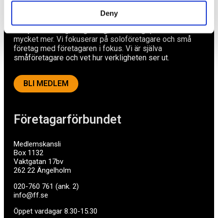
Ett medlemskap späckat med småföretagaranpassade
Deny
medlemstjänster och förmåner. Din egen
inköpsavdelning, rådgivning, försäkringspaket och
mycket mer. Vi fokuserar på soloföretagare och små
företag med företagaren i fokus. Vi är själva
småföretagare och vet hur verkligheten ser ut.
BLI MEDLEM
Företagarförbundet
Medlemskansli
Box 1132
Vaktgatan 17bv
262 22 Ängelholm
020-760 761 (ank. 2)
info@ff.se
Öppet vardagar 8.30-15.30