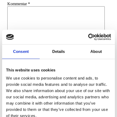
Kommentar
*
Namn
*
Consent
Details
About
E-postadress
*
Webbplats
This website uses cookies
Spara mitt namn, min e-postadress och webbplats i denna
We use cookies to personalise content and ads, to
webbläsare till nästa gång jag skriver en kommentar.
provide social media features and to analyse our traffic.
We also share information about your use of our site with
our social media, advertising and analytics partners who
may combine it with other information that you’ve
provided to them or that they’ve collected from your use
Har du utnyttjat kortidsarbete? Dags att stämma av
of their services.
NYTT! – Utökat trygghetspaket med en av Sveriges bästa sjuk