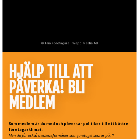
© Fria Företagare
|
Wapp Media AB
HJÄLP TILL ATT
PÅVERKA! BLI
MEDLEM
Som medlem är du med och påverkar politiker till ett bättre
företagarklimat.
Men du får också medlemsförmåner som företaget sparar på. (I