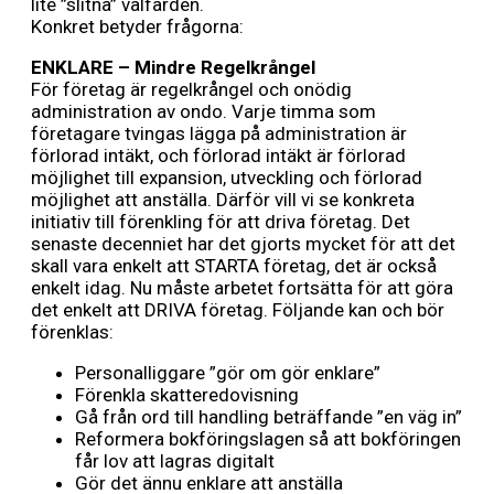
lite ”slitna” välfärden.
Konkret betyder frågorna:
ENKLARE – Mindre Regelkrångel
För företag är regelkrångel och onödig
administration av ondo. Varje timma som
företagare tvingas lägga på administration är
förlorad intäkt, och förlorad intäkt är förlorad
möjlighet till expansion, utveckling och förlorad
möjlighet att anställa. Därför vill vi se konkreta
initiativ till förenkling för att driva företag. Det
senaste decenniet har det gjorts mycket för att det
skall vara enkelt att STARTA företag, det är också
enkelt idag. Nu måste arbetet fortsätta för att göra
det enkelt att DRIVA företag. Följande kan och bör
förenklas:
Personalliggare ”gör om gör enklare”
Förenkla skatteredovisning
Gå från ord till handling beträffande ”en väg in”
Reformera bokföringslagen så att bokföringen
får lov att lagras digitalt
Gör det ännu enklare att anställa