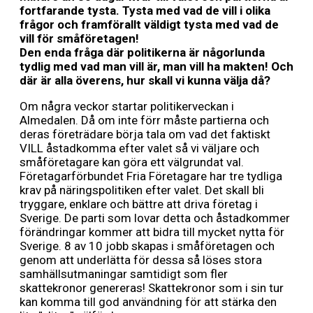
fortfarande tysta. Tysta med vad de vill i olika
frågor och framförallt väldigt tysta med vad de
vill för småföretagen!
Den enda fråga där politikerna är någorlunda
tydlig med vad man vill är, man vill ha makten! Och
där är alla överens, hur skall vi kunna välja då?
Om några veckor startar politikerveckan i
Almedalen. Då om inte förr måste partierna och
deras företrädare börja tala om vad det faktiskt
VILL åstadkomma efter valet så vi väljare och
småföretagare kan göra ett välgrundat val.
Företagarförbundet Fria Företagare har tre tydliga
krav på näringspolitiken efter valet. Det skall bli
tryggare, enklare och bättre att driva företag i
Sverige. De parti som lovar detta och åstadkommer
förändringar kommer att bidra till mycket nytta för
Sverige. 8 av 10 jobb skapas i småföretagen och
genom att underlätta för dessa så löses stora
samhällsutmaningar samtidigt som fler
skattekronor genereras! Skattekronor som i sin tur
kan komma till god användning för att stärka den