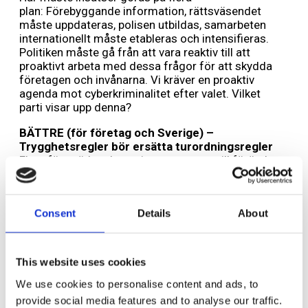
plan: Förebyggande information, rättsväsendet
måste uppdateras, polisen utbildas, samarbeten
internationellt måste etableras och intensifieras.
Politiken måste gå från att vara reaktiv till att
proaktivt arbeta med dessa frågor för att skydda
företagen och invånarna. Vi kräver en proaktiv
agenda mot cyberkriminalitet efter valet. Vilket
parti visar upp denna?
BÄTTRE (för företag och Sverige) –
Trygghetsregler bör ersätta turordningsregler
Flera företrädare har aviserat att man vill förändra
LAS och göra det enklare att rekrytera och
kompetensväxla personal. Företagarförbundet har
föreslagit att man skrotar turordningsareglerna och
Consent
Details
About
skapar TRYGGHETSREGLERNA som bygger på att
kompetens ger trygghet snarare än antalet arbetade
år. Det livslånga lärandet och
kompetensutvecklingen ger den anställde rättvis
This website uses cookies
trygghet och skapar i sin tur ett livskraftigt
utvecklande företag som därmed tryggar företaget
We use cookies to personalise content and ads, to
och dess anställda. Detta är en naturlig utveckling
provide social media features and to analyse our traffic.