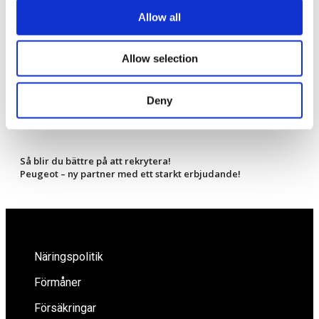
E-postadress
*
Allow all
Webbplats
Allow selection
Spara mitt namn, min e-postadress och webbplats i denna
webbläsare till nästa gång jag skriver en kommentar.
Deny
Så blir du bättre på att rekrytera!
Peugeot – ny partner med ett starkt erbjudande!
Näringspolitik
Förmåner
Försäkringar