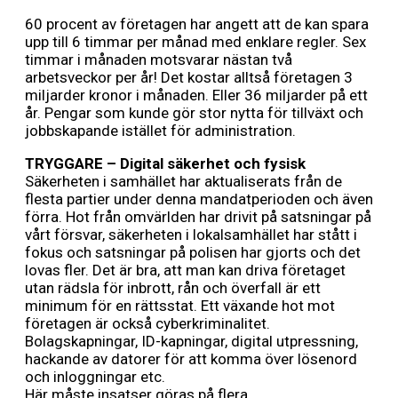
60 procent av företagen har angett att de kan spara
upp till 6 timmar per månad med enklare regler. Sex
timmar i månaden motsvarar nästan två
arbetsveckor per år! Det kostar alltså företagen 3
miljarder kronor i månaden. Eller 36 miljarder på ett
år. Pengar som kunde gör stor nytta för tillväxt och
jobbskapande istället för administration.
TRYGGARE – Digital säkerhet och fysisk
Säkerheten i samhället har aktualiserats från de
flesta partier under denna mandatperioden och även
förra. Hot från omvärlden har drivit på satsningar på
vårt försvar, säkerheten i lokalsamhället har stått i
fokus och satsningar på polisen har gjorts och det
lovas fler. Det är bra, att man kan driva företaget
utan rädsla för inbrott, rån och överfall är ett
minimum för en rättsstat. Ett växande hot mot
företagen är också cyberkriminalitet.
Bolagskapningar, ID-kapningar, digital utpressning,
hackande av datorer för att komma över lösenord
och inloggningar etc.
Här måste insatser göras på flera