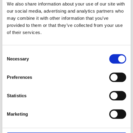
av anställningstryggheten som är anpassad till
We also share information about your use of our site with
nutiden istället för turordningsreglerna som
our social media, advertising and analytics partners who
anpassades för arbetsplatser för flera decennier
may combine it with other information that you’ve
sedan…
provided to them or that they’ve collected from your use
of their services.
Lämna ett svar
Consent
Necessary
Selection
Din e-postadress kommer inte publiceras.
Obligatoriska fält är
märkta
*
Kommentar
*
Preferences
Statistics
Marketing
Namn
*