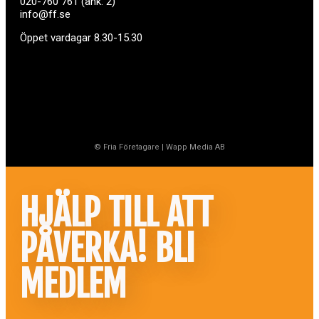
020-760 761 (ank. 2)
info@ff.se
Öppet vardagar 8.30-15.30
© Fria Företagare
|
Wapp Media AB
HJÄLP TILL ATT
PÅVERKA! BLI
MEDLEM