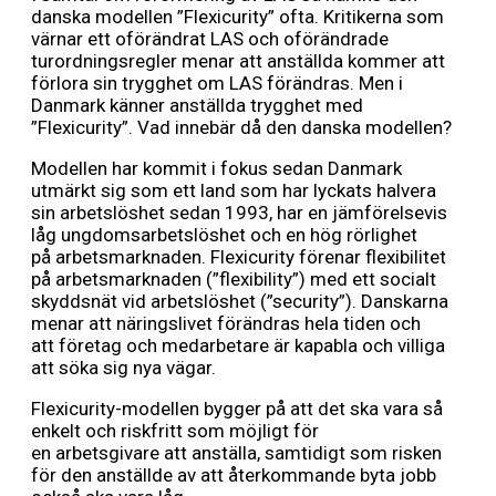
danska modellen ”Flexicurity” ofta. Kritikerna som
värnar ett oförändrat LAS och oförändrade
turordningsregler menar att anställda kommer att
förlora sin trygghet om LAS förändras. Men i
Danmark känner anställda trygghet med
”Flexicurity”. Vad innebär då den danska modellen?
Modellen har kommit i fokus sedan Danmark
utmärkt sig som ett land som har lyckats halvera
sin
arbetslöshet
sedan 1993, har en jämförelsevis
låg ungdomsarbetslöshet och en hög rörlighet
på
arbetsmarknaden
. Flexicurity förenar flexibilitet
på
arbetsmarknaden
(”flexibility”) med ett socialt
skyddsnät vid
arbetslöshet
(”security”). Danskarna
menar att n
äringslivet
förändras hela tiden och
att
företag
och medarbetare är kapabla och villiga
att söka sig nya vägar.
Flexicurity
-modellen bygger på att det ska vara så
enkelt och riskfritt som möjligt för
en
arbetsgivare
att anställa, samtidigt som risken
för den anställde av att återkommande byta jobb