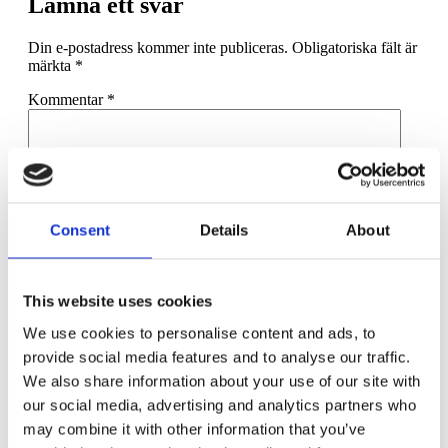
Lämna ett svar
Din e-postadress kommer inte publiceras.
Obligatoriska fält är
märkta
*
Kommentar
*
Consent
Details
About
Namn
*
This website uses cookies
E-postadress
*
We use cookies to personalise content and ads, to
Webbplats
provide social media features and to analyse our traffic.
Spara mitt namn, min e-postadress och webbplats i denna
We also share information about your use of our site with
webbläsare till nästa gång jag skriver en kommentar.
our social media, advertising and analytics partners who
may combine it with other information that you’ve