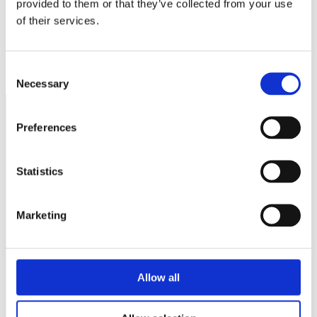
provided to them or that they’ve collected from your use
of their services.
Minskade investeringar inom privata lokaler
Ica handlare överger PostNord
Consent
Necessary
Selection
Preferences
Näringspolitik
Förmåner
Statistics
Försäkringar
Marketing
Rådgivning
Tips
Nyheter
Allow all
Om oss