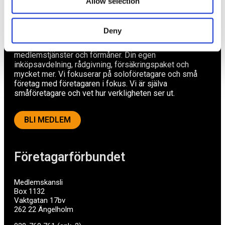
Allow selection
Av småföretagare, för småföretagare
Deny
Ett medlemskap späckat med småföretagaranpassade
medlemstjänster och förmåner. Din egen
inköpsavdelning, rådgivning, försäkringspaket och
mycket mer. Vi fokuserar på soloföretagare och små
företag med företagaren i fokus. Vi är själva
småföretagare och vet hur verkligheten ser ut.
BLI MEDLEM
Företagarförbundet
Medlemskansli
Box 1132
Vaktgatan 17bv
262 22 Ängelholm