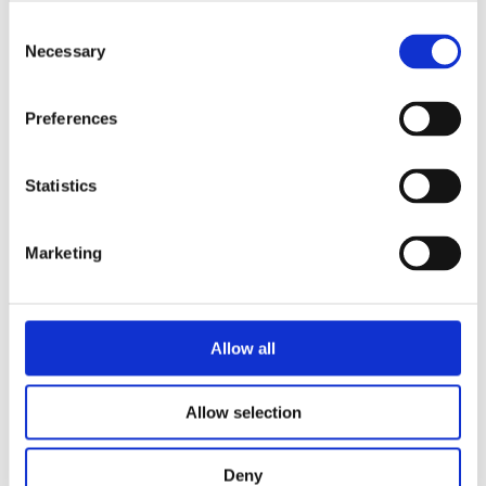
Consent
Necessary
Selection
Näringspolitik
Förmåner
Preferences
Försäkringar
Rådgivning
Statistics
Tips
Marketing
Nyheter
Om oss
Allow all
Av småföretagare, för småföretagare
Allow selection
Ett medlemskap späckat med småföretagaranpassade
medlemstjänster och förmåner. Din egen
inköpsavdelning, rådgivning, försäkringspaket och
Deny