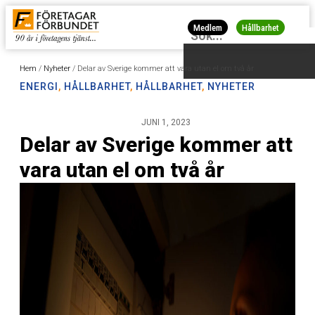
Medlem
Hållbarhet
Hem
/
Nyheter
/
Delar av Sverige kommer att vara utan el om två år
ENERGI
,
HÅLLBARHET
,
HÅLLBARHET
,
NYHETER
JUNI 1, 2023
Delar av Sverige kommer att
vara utan el om två år