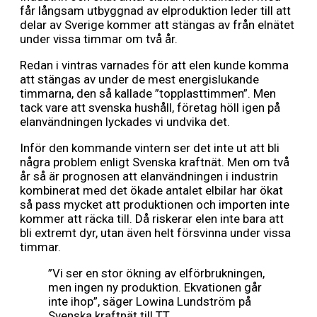
får långsam utbyggnad av elproduktion leder till att
delar av Sverige kommer att stängas av från elnätet
under vissa timmar om två år.
Redan i vintras varnades för att elen kunde komma
att stängas av under de mest energislukande
timmarna, den så kallade ”topplasttimmen”. Men
tack vare att svenska hushåll, företag höll igen på
elanvändningen lyckades vi undvika det.
Inför den kommande vintern ser det inte ut att bli
några problem enligt Svenska kraftnät. Men om två
år så är prognosen att elanvändningen i industrin
kombinerat med det ökade antalet elbilar har ökat
så pass mycket att produktionen och importen inte
kommer att räcka till. Då riskerar elen inte bara att
bli extremt dyr, utan även helt försvinna under vissa
timmar.
”Vi ser en stor ökning av elförbrukningen,
men ingen ny produktion. Ekvationen går
inte ihop”, säger Lowina Lundström på
Svenska kraftnät till TT.