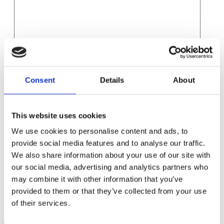
Namn
*
Consent
Details
About
E-postadress
*
Webbplats
This website uses cookies
Spara mitt namn, min e-postadress och webbplats i denna
webbläsare till nästa gång jag skriver en kommentar.
We use cookies to personalise content and ads, to
provide social media features and to analyse our traffic.
We also share information about your use of our site with
our social media, advertising and analytics partners who
may combine it with other information that you’ve
Från och med 30 maj kan företag i södra Sverige söka elstöd
provided to them or that they’ve collected from your use
Hur skyddar jag mitt företag vid skilsmässa?
of their services.