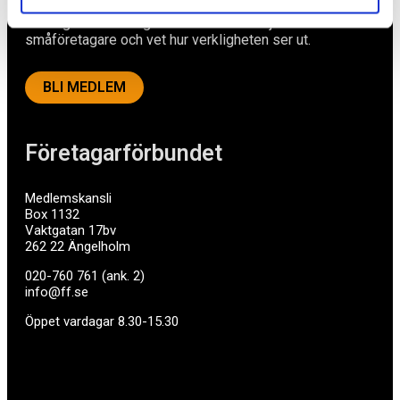
mycket mer. Vi fokuserar på soloföretagare och små
företag med företagaren i fokus. Vi är själva
småföretagare och vet hur verkligheten ser ut.
BLI MEDLEM
Företagarförbundet
Medlemskansli
Box 1132
Vaktgatan 17bv
262 22 Ängelholm
020-760 761 (ank. 2)
info@ff.se
Öppet vardagar 8.30-15.30