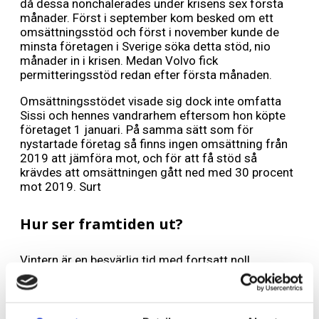
då dessa nonchalerades under krisens sex första
månader. Först i september kom besked om ett
omsättningsstöd och först i november kunde de
minsta företagen i Sverige söka detta stöd, nio
månader in i krisen. Medan Volvo fick
permitteringsstöd redan efter första månaden.
Omsättningsstödet visade sig dock inte omfatta
Sissi och hennes vandrarhem eftersom hon köpte
företaget 1 januari. På samma sätt som för
nystartade företag så finns ingen omsättning från
2019 att jämföra mot, och för att få stöd så
krävdes att omsättningen gått ned med 30 procent
mot 2019. Surt
Hur ser framtiden ut?
Vintern är en besvärlig tid med fortsatt noll
beläggning och värmekostnaden bara i januari
landade på 9000 kr, mycket pengar för ett företag
utan en krona i intäkt.