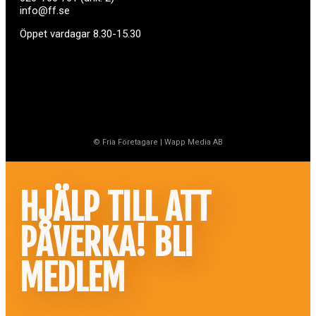
info@ff.se
Öppet vardagar 8.30-15.30
© Fria Företagare
|
Wapp Media AB
HJÄLP TILL ATT
PÅVERKA! BLI
MEDLEM