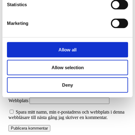
Statistics
Din e-postadress kommer inte publiceras.
Obligatoriska fält är
märkta
*
Marketing
Kommentar
*
Allow all
Allow selection
Namn
*
Deny
E-postadress
*
Webbplats
Spara mitt namn, min e-postadress och webbplats i denna
webbläsare till nästa gång jag skriver en kommentar.