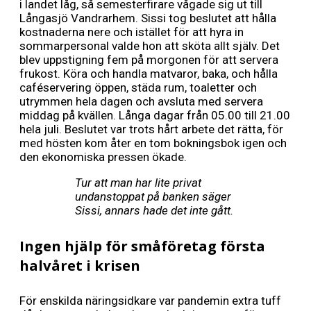
i landet låg, så semesterfirare vågade sig ut till
Långasjö Vandrarhem. Sissi tog beslutet att hålla
kostnaderna nere och istället för att hyra in
sommarpersonal valde hon att sköta allt själv. Det
blev uppstigning fem på morgonen för att servera
frukost. Köra och handla matvaror, baka, och hålla
caféservering öppen, städa rum, toaletter och
utrymmen hela dagen och avsluta med servera
middag på kvällen. Långa dagar från 05.00 till 21.00
hela juli. Beslutet var trots hårt arbete det rätta, för
med hösten kom åter en tom bokningsbok igen och
den ekonomiska pressen ökade.
Tur att man har lite privat
undanstoppat på banken säger
Sissi, annars hade det inte gått.
Ingen hjälp för småföretag första
halvåret i krisen
För enskilda näringsidkare var pandemin extra tuff