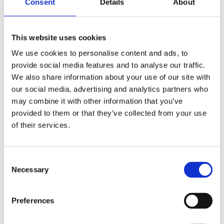
Consent
Details
About
Om sommaren blir dålig så vet jag inte hur det skall
gå? Nu har precis regeringen beslutat att förlänga
omsättningsstödet till den sista april. Men det blir
nitlott igen för Sissi då omsättningstappet skall
This website uses cookies
jämföras mot 2019 när hon inte ägde
We use cookies to personalise content and ads, to
verksamheten.
provide social media features and to analyse our traffic.
Sissi är bara en av alla de tusentals enskilda firmor
We also share information about your use of our site with
och nystartade företag som faller mellan stolarna i
our social media, advertising and analytics partners who
regeringens stödpolitik. Förlorarna är inte bara
may combine it with other information that you’ve
dessa företagare utan hela samhället, då många
provided to them or that they’ve collected from your use
verksamheter inte kan bidra med service eller
tjänster som invånarna förväntar sig och därmed
of their services.
går skatteintäkter förlorade i både moms,
arbetsgivaravgifter och inkomstskatter från dessa
företagen när dessa inte klarar krisen.
Consent
Necessary
Selection
Hemsida:
www.langasjovandrarhem.se
Preferences
Lämna ett svar