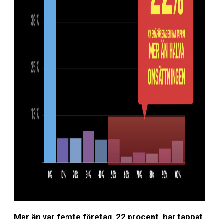
Mer än var femte företag, 22 procent, har tappat