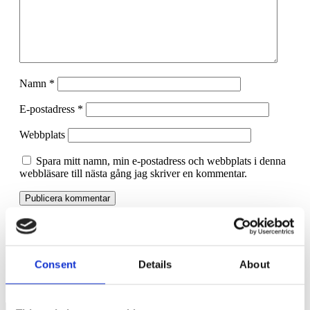
Namn
*
E-postadress
*
Webbplats
Spara mitt namn, min e-postadress och webbplats i denna
webbläsare till nästa gång jag skriver en kommentar.
Oppositionen trycker på för stöd till de enskilda firmorna
Consent
Details
About
Var vaksam på lånevillkor om du lånar under Coronakrisen.