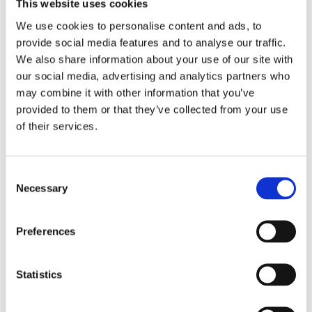
This website uses cookies
We use cookies to personalise content and ads, to
Näringspolitik
provide social media features and to analyse our traffic.
We also share information about your use of our site with
Förmåner
our social media, advertising and analytics partners who
Försäkringar
may combine it with other information that you’ve
provided to them or that they’ve collected from your use
Rådgivning
of their services.
Tips
Nyheter
Consent
Necessary
Om oss
Selection
Preferences
Av småföretagare, för småföretagare
Ett medlemskap späckat med småföretagaranpassade
Statistics
medlemstjänster och förmåner. Din egen
inköpsavdelning, rådgivning, försäkringspaket och