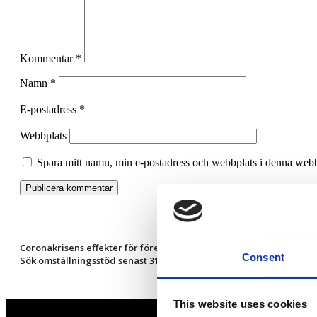
Kommentar
*
Namn
*
E-postadress
*
Webbplats
Spara mitt namn, min e-postadress och webbplats i denna webbl
Coronakrisens effekter för företagare under sommaren
Consent
Sök omställningsstöd senast 31 augusti
This website uses cookies