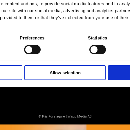
e content and ads, to provide social media features and to analy
 our site with our social media, advertising and analytics partn
Av småföretagare, för småföretagare
 provided to them or that they’ve collected from your use of their
Ett medlemskap späckat med
småföretagaranpassade medlemstjänster och
Preferences
Statistics
förmåner. Din egen inköpsavdelning, rådgivning,
försäkringspaket och mycket mer. Vi fokuserar på
soloföretagare och små företag med företagaren i
fokus. Vi är själva småföretagare och vet hur
verkligheten ser ut.
Allow selection
BLI MEDLEM
© Fria Företagare
|
Wapp Media AB