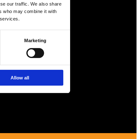
se our traffic. We also share
ers who may combine it with
Näringspolitik
 services.
Förmåner
Försäkringar
Marketing
Rådgivning
Tips
Nyheter
Allow all
Om oss