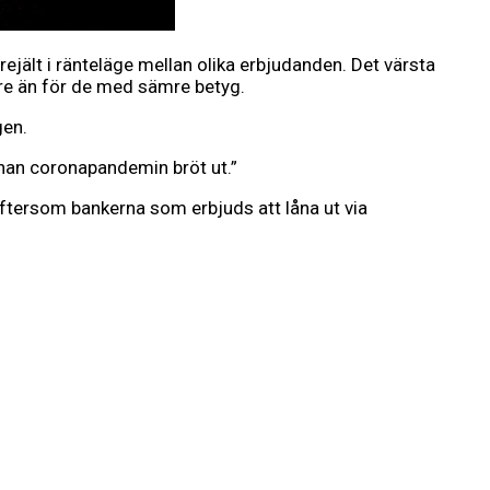
rejält i ränteläge mellan olika erbjudanden. Det värsta
rre än för de med sämre betyg.
gen.
nnan coronapandemin bröt ut.”
eftersom bankerna som erbjuds att låna ut via