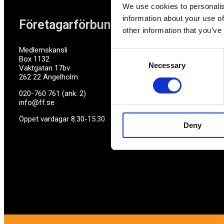
We use cookies to personalis
information about your use of
Företagarförbundet
other information that you’ve
Medlemskansli
Consent
Box 1132
Necessary
Selection
Vaktgatan 17bv
262 22 Ängelholm
020-760 761 (ank. 2)
info@ff.se
Öppet vardagar 8.30-15.30
Deny