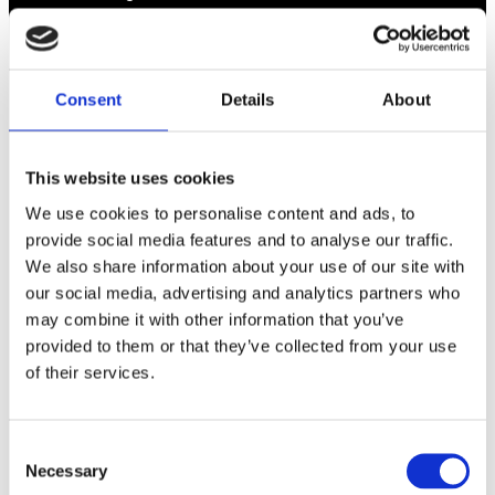
Rådgivning
Tips
Consent
Details
About
Nyheter
Om oss
This website uses cookies
We use cookies to personalise content and ads, to
Av småföretagare, för småföretagare
provide social media features and to analyse our traffic.
We also share information about your use of our site with
Ett medlemskap späckat med småföretagaranpassade
our social media, advertising and analytics partners who
medlemstjänster och förmåner. Din egen
may combine it with other information that you’ve
inköpsavdelning, rådgivning, försäkringspaket och
provided to them or that they’ve collected from your use
mycket mer. Vi fokuserar på soloföretagare och små
företag med företagaren i fokus. Vi är själva
of their services.
småföretagare och vet hur verkligheten ser ut.
BLI MEDLEM
Consent
Necessary
Selection