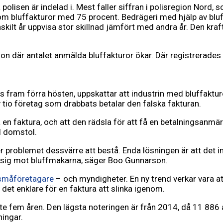
olisen är indelad i. Mest faller siffran i polisregion Nord,
m bluffakturor med 75 procent. Bedrägeri med hjälp av bluff
enskilt år uppvisa stor skillnad jämfört med andra år. Den kra
ion där antalet anmälda bluffakturor ökar. Där registrerade
ram förra hösten, uppskattar att industrin med bluffakturor 
av tio företag som drabbats betalar den falska fakturan.
a en faktura, och att den rädsla för att få en betalningsanmä
ll domstol.
problemet dessvärre att bestå. Enda lösningen är att det inte
 sig mot bluffmakarna, säger Boo Gunnarson.
a småföretagare
– och myndigheter. En ny trend verkar vara a
 det enklare för en faktura att slinka igenom.
ste fem åren. Den lägsta noteringen är från 2014, då 11 886
ingar.