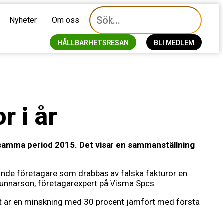
Nyheter
Om oss
HÅLLBARHETSRESAN
BLI MEDLEM
r i år
samma period 2015. Det visar en sammanställning
tionde företagare som drabbas av falska fakturor en
Gunnarson, företagarexpert på Visma Spcs.
Det är en minskning med 30 procent jämfört med första