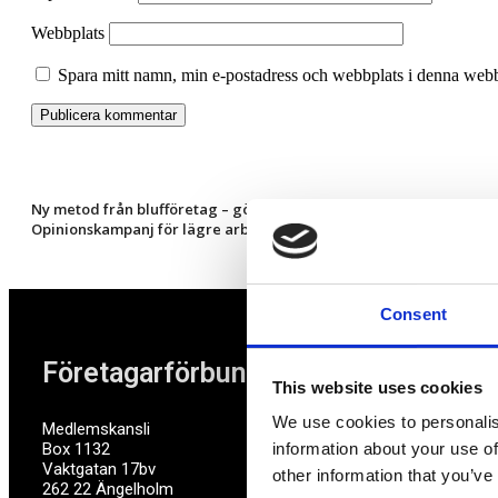
Webbplats
Spara mitt namn, min e-postadress och webbplats i denna webbl
Ny metod från blufföretag – gömmer sig bakom ideella föreninga
Opinionskampanj för lägre arbetsgivaravgift för småföretag
Consent
Företagarförbundet
This website uses cookies
We use cookies to personalis
Medlemskansli
Box 1132
information about your use of
Vaktgatan 17bv
other information that you’ve
262 22 Ängelholm