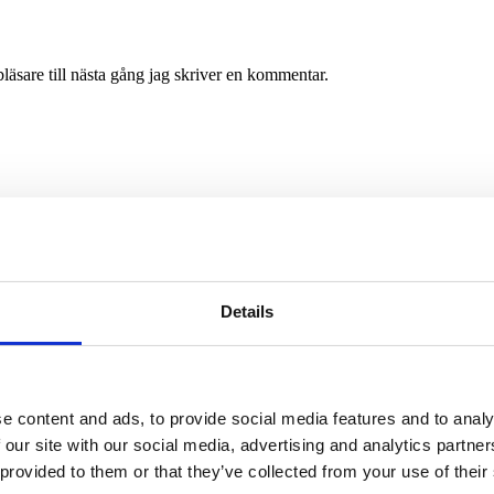
äsare till nästa gång jag skriver en kommentar.
r
Details
Av småföretagare, för småföretagare
e content and ads, to provide social media features and to analy
Ett medlemskap späckat med
småföretagaranpassade medlemstjänster och
 our site with our social media, advertising and analytics partn
förmåner. Din egen inköpsavdelning, rådgivning,
 provided to them or that they’ve collected from your use of their
försäkringspaket och mycket mer. Vi fokuserar på