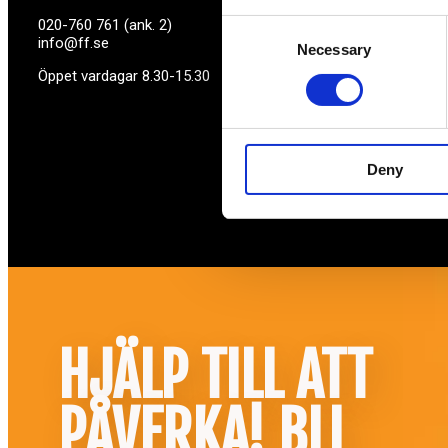
020-760 761 (ank. 2)
Consent
info@ff.se
Necessary
Selection
Öppet vardagar 8.30-15.30
Deny
HJÄLP TILL ATT
PÅVERKA! BLI