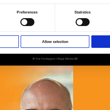
soloföretagare och små företag med företagaren i
fokus. Vi är själva småföretagare och vet hur
verkligheten ser ut.
Preferences
Statistics
BLI MEDLEM
Allow selection
© Fria Företagare
|
Wapp Media AB