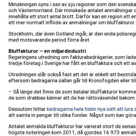
Minskningen syns i sex av sju regioner som den svenska p
och Västernorrland. Där minskade antalet anmälningar o
innehålla ett stort antal brott. Därför kan en region ett 
ett mer normalt inflöde av anmälningar om bluffakturor.
Stockholm, där även Gotland ingår, är den enda polisreg
med motsvarande period förra året.
Bluffakturor – en miljardindustri
Regeringens utredning om fakturabedrägerier, som lades f
tredje företag i Sverige har fått en bluffaktura och ett 
Utredningen slår också fast att det är enkelt att bestrid
eftersom bedragarna sällan går till Kronofogden eller ti
– Så länge det finns de som betalar bluffakturor kommer 
de som drabbas känner att de har rättsväsendet bakom
Dessutom hittar
bedragarna hela tiden nya sätt att lur
att samla in pengar till olika fonder. Något som kan göra
Antalet anmälda bluffakturor har varierat stort de sena
högsta noteringen kom 2011, då gjordes 16 973 anmäln