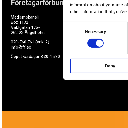
Företagarförbundet
information about your use of
other information that you’ve
Medlemskansli
Box 1132
Consent
Vaktgatan 17bv
Necessary
Selection
262 22 Ängelholm
020-760 761 (ank. 2)
info@ff.se
Öppet vardagar 8.30-15.30
Deny