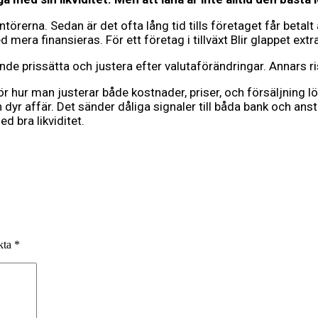
antörerna. Sedan är det ofta lång tid tills företaget får beta
mera finansieras. För ett företag i tillväxt Blir glappet extra
 prissätta och justera efter valutaförändringar. Annars riske
ör hur man justerar både kostnader, priser, och försäljning l
en dyr affär. Det sänder dåliga signaler till båda bank och an
d bra likviditet.
rkta
*