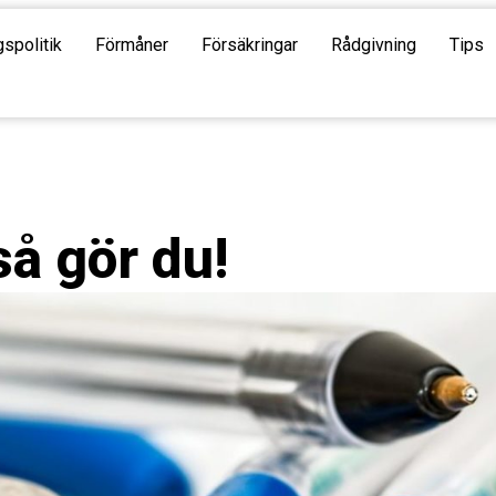
gspolitik
Förmåner
Försäkringar
Rådgivning
Tips
så gör du!