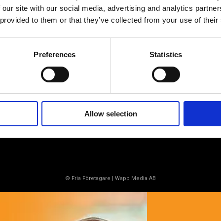
Av småföretagare, för småföretagare
 our site with our social media, advertising and analytics partn
 provided to them or that they’ve collected from your use of their
Ett medlemskap späckat med
småföretagaranpassade medlemstjänster och
förmåner. Din egen inköpsavdelning, rådgivning,
Preferences
Statistics
försäkringspaket och mycket mer. Vi fokuserar på
soloföretagare och små företag med företagaren i
fokus. Vi är själva småföretagare och vet hur
verkligheten ser ut.
BLI MEDLEM
Allow selection
© Fria Företagare
|
Wapp Media AB