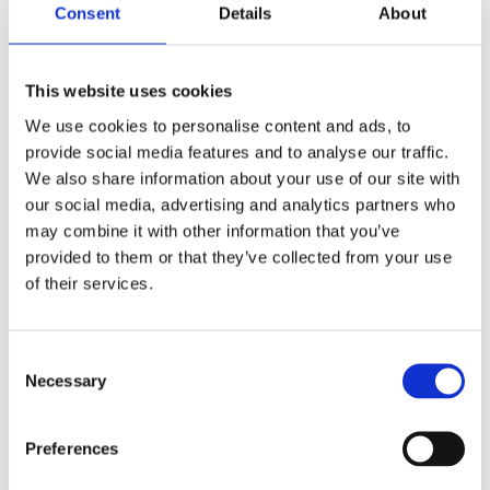
Consent
Details
About
Lämna ett svar
Din e-postadress kommer inte publiceras.
Obligatoriska fält är
märkta
*
This website uses cookies
Kommentar
*
We use cookies to personalise content and ads, to
provide social media features and to analyse our traffic.
We also share information about your use of our site with
our social media, advertising and analytics partners who
may combine it with other information that you’ve
provided to them or that they’ve collected from your use
of their services.
Namn
*
E-postadress
*
Consent
Necessary
Webbplats
Selection
Spara mitt namn, min e-postadress och webbplats i denna
webbläsare till nästa gång jag skriver en kommentar.
Preferences