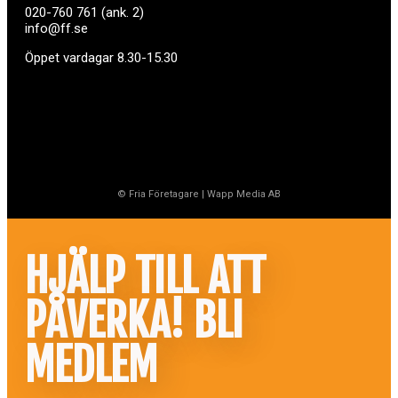
020-760 761 (ank. 2)
info@ff.se
Öppet vardagar 8.30-15.30
© Fria Företagare
|
Wapp Media AB
HJÄLP TILL ATT
PÅVERKA! BLI
MEDLEM