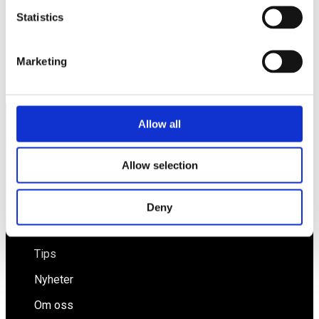
Statistics
Bättre likviditet – så gör du!
Marketing
PostNord delar ut brev varannan dag.
Allow all
Näringspolitik
Allow selection
Förmåner
Försäkringar
Deny
Rådgivning
Tips
Nyheter
Om oss