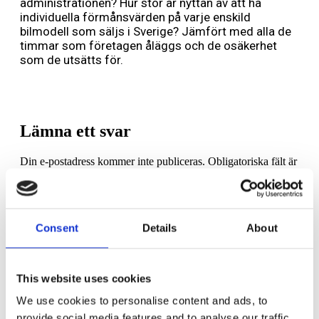
administrationen? Hur stor är nyttan av att ha
individuella förmånsvärden på varje enskild
bilmodell som säljs i Sverige? Jämfört med alla de
timmar som företagen åläggs och de osäkerhet
som de utsätts för.
Lämna ett svar
Din e-postadress kommer inte publiceras.
Obligatoriska fält är
märkta
*
Kommentar
*
Consent
Details
About
This website uses cookies
We use cookies to personalise content and ads, to
Namn
*
provide social media features and to analyse our traffic.