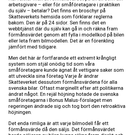
arbetsgivare – eller för småföretagare i praktiken
du själv – betalar? Det finns en broschyr på
Skatteverkets hemsida som förklarar reglerna
bakom. Den är på 24 sidor. Sen finns det en
webbtjänst där du själv kan gå in och räkna fram
förmånsvärdet genom att fylla i modellkod på bilen
eller leta fram bilmodellen. Det är en förenkling
jämfört med tidigare.
Men det här är fortfarande ett extremt krångligt
system som stjäl onödig tid som våra
småföretagare kunde ägnat åt vettigare saker som
att utveckla sina företag.Varje år ändrar
Skatteverket dessutom förmånsvärdena för alla
svenska bilar. Oftast marginellt efter att politikerna
ändrat något. En rejäl höjning hotade de svenska
småföretagarna i Bonus Malus-förslaget men
regeringen ändrade sig och tog bort den retroaktiva
höjningen.
Det enda rimliga är att varje bilmodell får ett
förmånsvärde då den säljs. Det förmånsvärdet