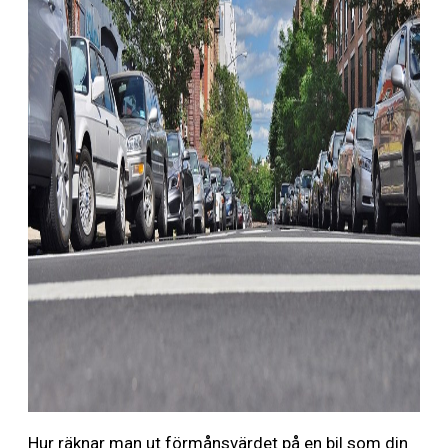
Hur räknar man ut förmånsvärdet på en bil som din