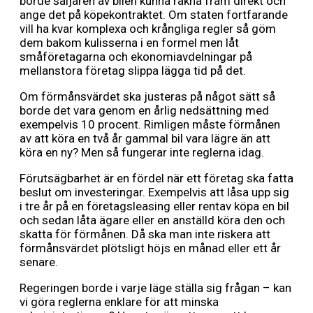
borde säljaren av bilen kunna räkna fram direkt och
ange det på köpekontraktet. Om staten fortfarande
vill ha kvar komplexa och krångliga regler så göm
dem bakom kulisserna i en formel men låt
småföretagarna och ekonomiavdelningar på
mellanstora företag slippa lägga tid på det.
Om förmånsvärdet ska justeras på något sätt så
borde det vara genom en årlig nedsättning med
exempelvis 10 procent. Rimligen måste förmånen
av att köra en två år gammal bil vara lägre än att
köra en ny? Men så fungerar inte reglerna idag.
Förutsägbarhet är en fördel när ett företag ska fatta
beslut om investeringar. Exempelvis att låsa upp sig
i tre år på en företagsleasing eller rentav köpa en bil
och sedan låta ägare eller en anställd köra den och
skatta för förmånen. Då ska man inte riskera att
förmånsvärdet plötsligt höjs en månad eller ett år
senare.
Regeringen borde i varje läge ställa sig frågan – kan
vi göra reglerna enklare för att minska