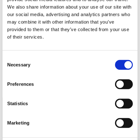
We also share information about your use of our site with
E-postadress
*
our social media, advertising and analytics partners who
Webbplats
may combine it with other information that you’ve
provided to them or that they’ve collected from your use
Spara mitt namn, min e-postadress och webbplats i denna
of their services.
webbläsare till nästa gång jag skriver en kommentar.
Consent
Necessary
Selection
Många tjänstebilar blir dyrare nästa år
Småföretagarna – det hårt arbetande folket!
Preferences
Statistics
Näringspolitik
Marketing
Förmåner