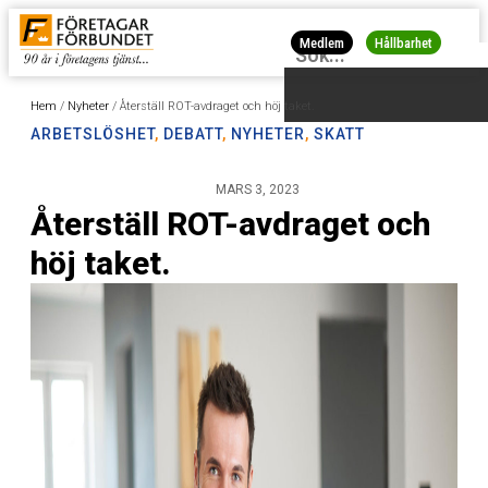
Medlem
Hållbarhet
Hem
/
Nyheter
/
Återställ ROT-avdraget och höj taket.
ARBETSLÖSHET
,
DEBATT
,
NYHETER
,
SKATT
MARS 3, 2023
Återställ ROT-avdraget och
höj taket.