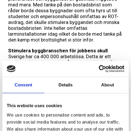
med mera. Med tanke på den bostadsbrist som
råder borde dessa byggnader som ofta hyrs ut till
studenter och enpersonshushåll omfattas av ROT-
avdrag, det skulle stimulera byggandet och minska
bostadsbristen. Inte heller omfattas
larminstallationer idag vilket de borde med tanke på
den kamp mot brottslighet vi stör inför.
Stimulera byggbranschen för jobbens skull
Sverige har ca 400.000 arbetslösa. Detta är ett
problem. Men det kan också vara en möjlighet för
landet. Om småföretagandet stimuleras och fler
kommer i arbete, skapas fler skatteintäkter och en
starkare välfärd. Investeringar behövs i vård, skola,
Consent
Details
About
infrastruktur, energi, polis och försvar och med fler i
arbete kan detta lösas. Många byggföretag är
småföretag och det är i dessa de många jobben kan
komma att skapas. Redan idag så skapas 4 av 5 nya
This website uses cookies
jobb i de små och medelstora företagen. Med 1
miljon småföretag är jobbskapande i dessa en
We use cookies to personalise content and ads, to
enorm möjlighet. Då är byggbranschen en viktig
provide social media features and to analyse our traffic.
aktör och med ett förstärkt och höjt ROT-avdrag
We also share information about your use of our site with