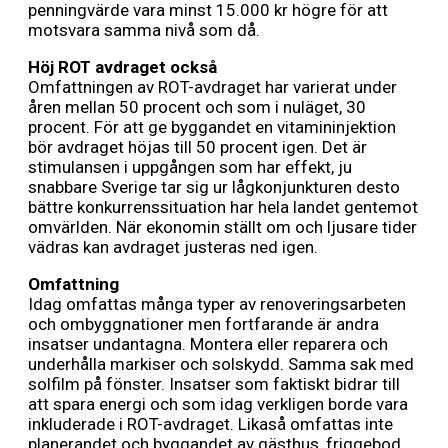
penningvärde vara minst 15.000 kr högre för att
motsvara samma nivå som då.
Höj ROT avdraget också
Omfattningen av ROT-avdraget har varierat under
åren mellan 50 procent och som i nuläget, 30
procent. För att ge byggandet en vitamininjektion
bör avdraget höjas till 50 procent igen. Det är
stimulansen i uppgången som har effekt, ju
snabbare Sverige tar sig ur lågkonjunkturen desto
bättre konkurrenssituation har hela landet gentemot
omvärlden. När ekonomin ställt om och ljusare tider
vädras kan avdraget justeras ned igen.
Omfattning
Idag omfattas många typer av renoveringsarbeten
och ombyggnationer men fortfarande är andra
insatser undantagna. Montera eller reparera och
underhålla markiser och solskydd. Samma sak med
solfilm på fönster. Insatser som faktiskt bidrar till
att spara energi och som idag verkligen borde vara
inkluderade i ROT-avdraget. Likaså omfattas inte
planerandet och byggandet av gästhus, friggebod