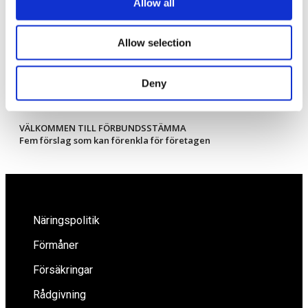
Allow all
Webbplats
Spara mitt namn, min e-postadress och webbplats i denna
Allow selection
webbläsare till nästa gång jag skriver en kommentar.
Deny
VÄLKOMMEN TILL FÖRBUNDSSTÄMMA
Fem förslag som kan förenkla för företagen
Näringspolitik
Förmåner
Försäkringar
Rådgivning