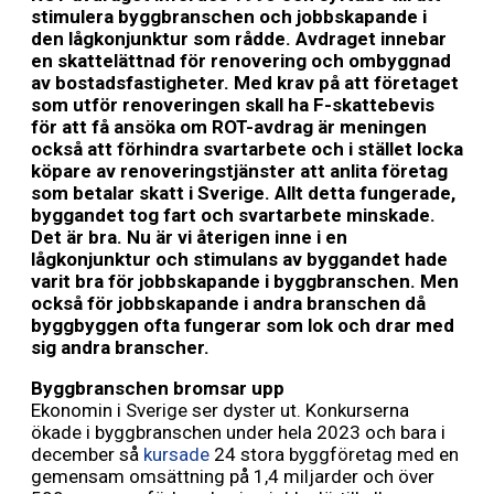
stimulera byggbranschen och jobbskapande i
den lågkonjunktur som rådde. Avdraget innebar
en skattelättnad för renovering och ombyggnad
av bostadsfastigheter. Med krav på att företaget
som utför renoveringen skall ha F-skattebevis
för att få ansöka om ROT-avdrag är meningen
också att förhindra svartarbete och i stället locka
köpare av renoveringstjänster att anlita företag
som betalar skatt i Sverige. Allt detta fungerade,
byggandet tog fart och svartarbete minskade.
Det är bra. Nu är vi återigen inne i en
lågkonjunktur och stimulans av byggandet hade
varit bra för jobbskapande i byggbranschen. Men
också för jobbskapande i andra branschen då
byggbyggen ofta fungerar som lok och drar med
sig andra branscher.
Byggbranschen bromsar upp
Ekonomin i Sverige ser dyster ut. Konkurserna
ökade i byggbranschen under hela 2023 och bara i
december så
kursade
24 stora byggföretag med en
gemensam omsättning på 1,4 miljarder och över