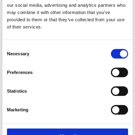
kan de bidra starkt positivt på den svenska
our social media, advertising and analytics partners who
ekonomin.
may combine it with other information that you’ve
provided to them or that they’ve collected from your use
of their services.
Lämna ett svar
Consent
Din e-postadress kommer inte publiceras.
Obligatoriska fält är
Necessary
Selection
märkta
*
Kommentar
*
Preferences
Statistics
Marketing
Namn
*
E-postadress
*