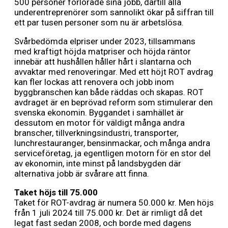
500 personer förlorade sina jobb, därtill alla
underentreprenörer som sannolikt ökar på siffran till
ett par tusen personer som nu är arbetslösa.
Svårbedömda elpriser under 2023, tillsammans
med kraftigt höjda matpriser och höjda räntor
innebär att hushållen håller hårt i slantarna och
avvaktar med renoveringar. Med ett höjt ROT avdrag
kan fler lockas att renovera och jobb inom
byggbranschen kan både räddas och skapas. ROT
avdraget är en beprövad reform som stimulerar den
svenska ekonomin. Byggandet i samhället är
dessutom en motor för väldigt många andra
branscher, tillverkningsindustri, transporter,
lunchrestauranger, bensinmackar, och många andra
serviceföretag, ja egentligen motorn för en stor del
av ekonomin, inte minst på landsbygden där
alternativa jobb är svårare att finna.
Taket höjs till 75.000
Taket för ROT-avdrag är numera 50.000 kr. Men höjs
från 1 juli 2024 till 75.000 kr. Det är rimligt då det
legat fast sedan 2008, och borde med dagens