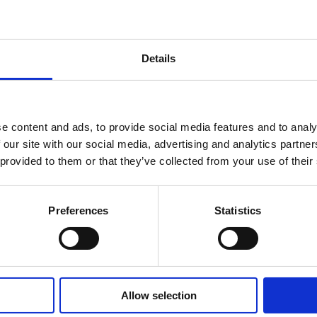
Details
äsare till nästa gång jag skriver en kommentar.
e content and ads, to provide social media features and to analy
 our site with our social media, advertising and analytics partn
 provided to them or that they’ve collected from your use of their
21
Preferences
Statistics
Av småföretagare, för småföretagare
Allow selection
Ett medlemskap späckat med