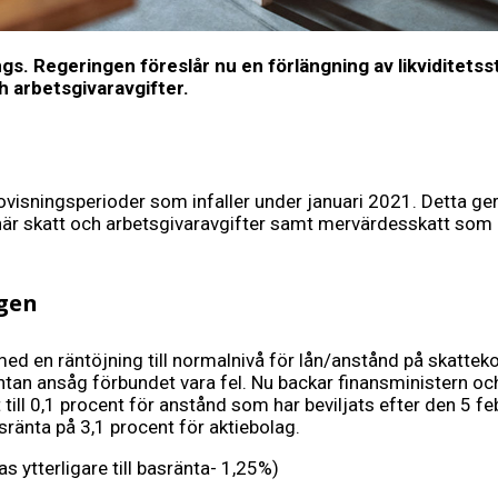
ngs.
Regeringen föreslår nu en förlängning av likviditets
h arbetsgivaravgifter.
ovisningsperioder som infaller under januari 2021. Detta ge
iminär skatt och arbetsgivaravgifter samt mervärdesskatt som
gen
 med en räntöjning till normalnivå för lån/anstånd på skatt
räntan ansåg förbundet vara fel. Nu backar finansministern oc
till 0,1 procent för anstånd som har beviljats efter den 5 
ränta på 3,1 procent för aktiebolag.
s ytterligare till basränta- 1,25%)