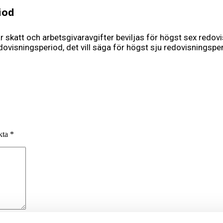
iod
 skatt och arbets­givaravgifter beviljas för högst sex redov
edovisningsperiod, det vill säga för högst sju redovisningspe
rkta
*