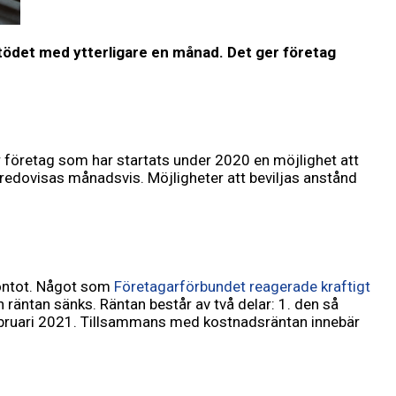
stödet med ytterligare en månad. Det ger företag
r företag som har startats under 2020 en möj­lighet att
 redovisas månadsvis. Möjligheter att beviljas anstånd
ekontot. Något som
Företagarförbundet reagerade kraftigt
h räntan sänks. Räntan består av två delar: 1. den så
februari 2021. Tillsam­mans med kostnadsräntan innebär