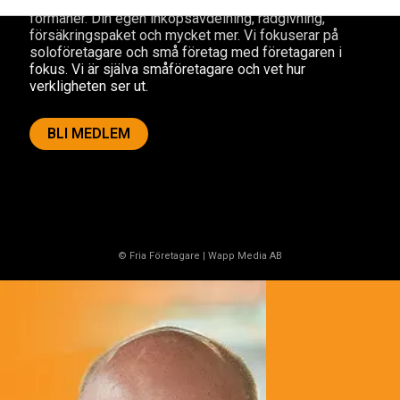
småföretagaranpassade medlemstjänster och
förmåner. Din egen inköpsavdelning, rådgivning,
försäkringspaket och mycket mer. Vi fokuserar på
soloföretagare och små företag med företagaren i
fokus. Vi är själva småföretagare och vet hur
verkligheten ser ut.
BLI MEDLEM
© Fria Företagare
|
Wapp Media AB