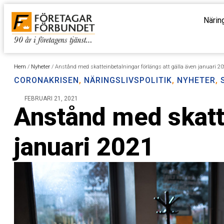
Närin
Hem
/
Nyheter
/
Anstånd med skatteinbetalningar förlängs att gälla även januari 2
CORONAKRISEN
,
NÄRINGSLIVSPOLITIK
,
NYHETER
,
FEBRUARI 21, 2021
Anstånd med skatte
januari 2021