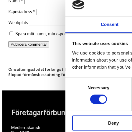
Namn
*
E-postadress
*
Webbplats
Consent
Spara mitt namn, min e-postadress och webbplats i denna webbl
This website uses cookies
We use cookies to personalis
information about your use of
other information that you’ve
Omsättningsstödet förlängs till mars-april
Slopad förmånsbeskattning för gåvor till anställda även under 20
Consent
Necessary
Selection
Företagarförbundet
Deny
Medlemskansli