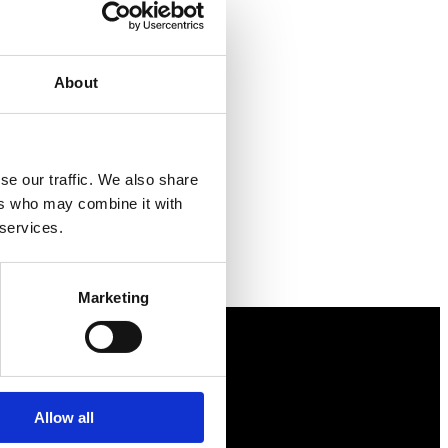
About
se our traffic. We also share
ers who may combine it with
 services.
Marketing
Näringspolitik
Allow all
Förmåner