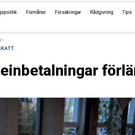
gspolitik
Förmåner
Försäkringar
Rådgivning
Tips
021
SKATT
inbetalningar förlä