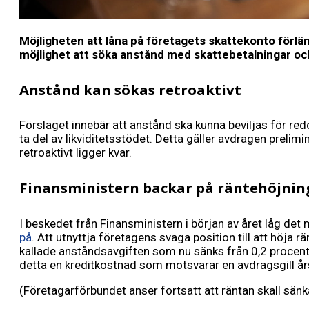
Möjligheten att låna på företagets skattekonto förlä
möjlighet att söka anstånd med skattebetalningar oc
Anstånd kan sökas retroaktivt
Förslaget innebär att anstånd ska kunna beviljas för red
ta del av likviditetsstödet. Detta gäller avdragen prel
retroaktivt ligger kvar.
Finansministern backar på räntehöjnin
I beskedet från Finansministern i början av året låg det
på
. Att utnyttja företagens svaga position till att höja 
kallade anståndsavgiften som nu sänks från 0,2 procent 
detta en kreditkostnad som motsvarar en avdragsgill års
(Företagarförbundet anser fortsatt att räntan skall sänka