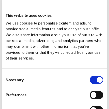
Din e-postadress kommer inte publiceras.
Obligatoriska fält är
märkta
*
Kommentar
*
This website uses cookies
We use cookies to personalise content and ads, to
provide social media features and to analyse our traffic.
We also share information about your use of our site with
our social media, advertising and analytics partners who
may combine it with other information that you’ve
provided to them or that they’ve collected from your use
Namn
*
of their services.
E-postadress
*
Webbplats
Consent
Necessary
Spara mitt namn, min e-postadress och webbplats i denna
Selection
webbläsare till nästa gång jag skriver en kommentar.
Preferences