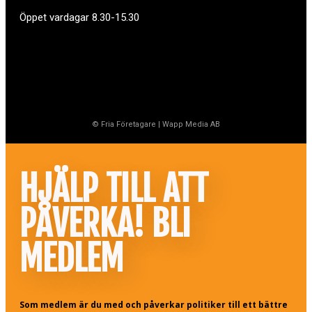
Öppet vardagar 8.30-15.30
© Fria Företagare
|
Wapp Media AB
HJÄLP TILL ATT
PÅVERKA! BLI
MEDLEM
Som medlem är du med och påverkar politiker till ett bättre