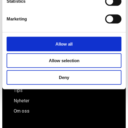
Statistics
Sveriges jobbskapare hittar du ej längre enbart i
industriföretagen Stefan!
Utökad plastskatt föreslagen
Marketing
Allow all
Näringspolitik
Förmåner
Allow selection
Försäkringar
Deny
Rådgivning
Tips
Nyheter
Om oss