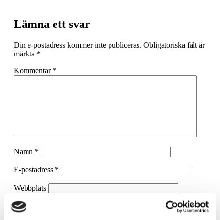
Lämna ett svar
Din e-postadress kommer inte publiceras.
Obligatoriska fält är
märkta
*
Kommentar
*
Namn
*
E-postadress
*
Webbplats
Spara mitt namn, min e-postadress och webbplats i denna
webbläsare till nästa gång jag skriver en kommentar.