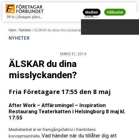
Medlem
Hållbarhet
Hem
/
Nyheter
/
ÄLSKAR du dina misslyckanden?
NYHETER
MARS 31, 2014
ÄLSKAR du dina
misslyckanden?
Fria Företagare 17:55 den 8 maj
After Work – Affärsmingel – Inspiration
Restaurang Teaterkatten i Helsingborg 8 maj kl.
17:55
Medvetenhet är en framgångsfaktor i framtidens
Vad händer när du tillåter dig att
konceptsamhälle.