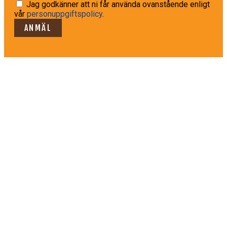
Jag godkänner att ni får använda ovanstående enligt
vår
personuppgiftspolicy
.
ANMÄL