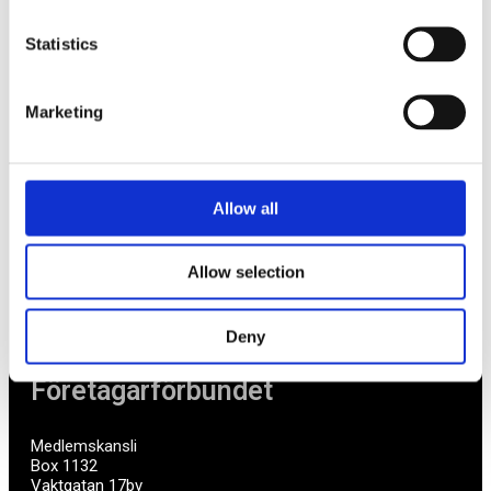
Om oss
Statistics
Av småföretagare, för småföretagare
Marketing
Ett medlemskap späckat med småföretagaranpassade
medlemstjänster och förmåner. Din egen
inköpsavdelning, rådgivning, försäkringspaket och
Allow all
mycket mer. Vi fokuserar på soloföretagare och små
företag med företagaren i fokus. Vi är själva
småföretagare och vet hur verkligheten ser ut.
Allow selection
BLI MEDLEM
Deny
Företagarförbundet
Medlemskansli
Box 1132
Vaktgatan 17bv