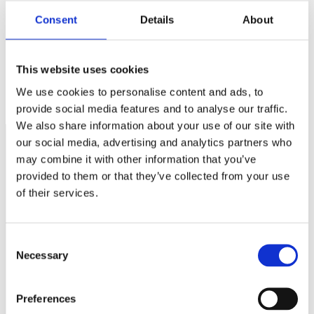
Consent
Details
About
This website uses cookies
Ny bedrägeritrend – företag luras betala till fel konto
Regeringen vill sänka kostnader för sjuklön
We use cookies to personalise content and ads, to
provide social media features and to analyse our traffic.
We also share information about your use of our site with
our social media, advertising and analytics partners who
may combine it with other information that you’ve
Näringspolitik
provided to them or that they’ve collected from your use
of their services.
Förmåner
Försäkringar
Consent
Rådgivning
Necessary
Selection
Tips
Nyheter
Preferences