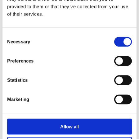
provided to them or that they’ve collected from your use
Lämna ett svar
of their services.
Din e-postadress kommer inte publiceras.
Obligatoriska fält är
märkta
*
Consent
Kommentar
*
Necessary
Selection
Preferences
Statistics
Namn
*
Marketing
E-postadress
*
Webbplats
Allow all
Spara mitt namn, min e-postadress och webbplats i denna
webbläsare till nästa gång jag skriver en kommentar.