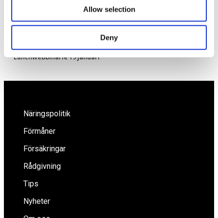
Allow selection
Deny
Hur har statens krisstöd fungerat för småföretagare?
Lunchwebbinarie 19 januari
Näringspolitik
Förmåner
Försäkringar
Rådgivning
Tips
Nyheter