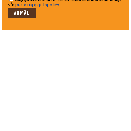
vår
personuppgiftspolicy
.
ANMÄL