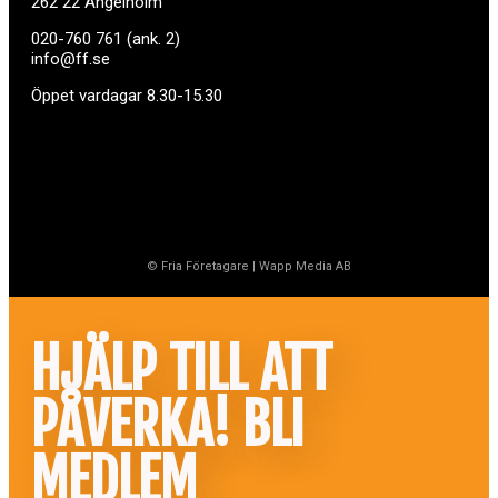
262 22 Ängelholm
020-760 761 (ank. 2)
info@ff.se
Öppet vardagar 8.30-15.30
© Fria Företagare
|
Wapp Media AB
HJÄLP TILL ATT
PÅVERKA! BLI
MEDLEM