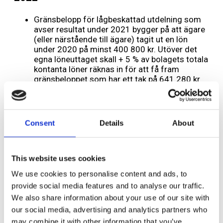
Gränsbelopp för lågbeskattad utdelning som
avser resultat under 2021 bygger på att ägare
(eller närstående till ägare) tagit ut en lön
under 2020 på minst 400 800 kr. Utöver det
egna löneuttaget skall + 5 % av bolagets totala
kontanta löner räknas in för att få fram
gränsbeloppet som har ett tak på 641 280 kr
(9,6 IBB Inkomstbasbeloppet).
Du kan spara utdelningen till
framtiden
Consent
Details
About
Om du av en eller annan anledning beslutar att inte
betala ut utdelning, kan du spara ditt gränsbelopp till
This website uses cookies
nästa år och ta utdelning då istället. Då räknas
också beloppet upp med 3,23%.
We use cookies to personalise content and ads, to
provide social media features and to analyse our traffic.
Läs mer
här
We also share information about your use of our site with
our social media, advertising and analytics partners who
may combine it with other information that you’ve