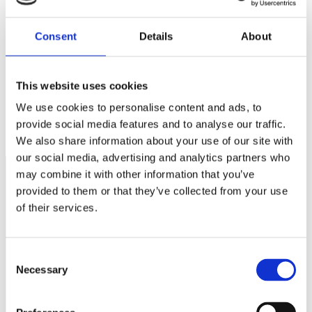
Spara mitt namn, min e-postadress och webbplats i denna
webbläsare till nästa gång jag skriver en kommentar.
Consent
Details
About
This website uses cookies
We use cookies to personalise content and ads, to
3:12 reglerna inför bokslut
Information inför 2022
provide social media features and to analyse our traffic.
We also share information about your use of our site with
our social media, advertising and analytics partners who
may combine it with other information that you’ve
provided to them or that they’ve collected from your use
Näringspolitik
of their services.
Förmåner
Försäkringar
Consent
Necessary
Selection
Rådgivning
Tips