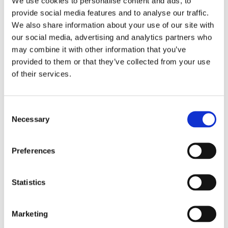
We use cookies to personalise content and ads, to
Därför måste vi gå från ord till handling.
provide social media features and to analyse our traffic.
Det är där jobben finns – och där Sveriges
We also share information about your use of our site with
framtid börjar.
our social media, advertising and analytics partners who
may combine it with other information that you’ve
Mats Assarsson, Förbundsordförande,
Företagarförbundet (FF)
provided to them or that they’ve collected from your use
of their services.
Consent
Lämna ett svar
Necessary
Selection
Din e-postadress kommer inte publiceras.
Obligatoriska fält är
märkta
*
Preferences
Kommentar
*
Statistics
Marketing