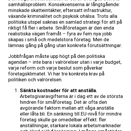
samhällsproblem. Konsekvenserna är långtgående:
minskade skatteintäkter, eftersatt infrastruktur,
växande kriminalitet och psykisk ohälsa. Trots alla
politiska utspel saknas en samlad strategi för att på
riktigt få fler i arbete. Småföretagen är den enda
realistiska vägen framåt – fyra av fem nya jobb
skapas i små och medelstora företag. Men de
lämnas gång på gång utan konkreta förutsättningar.
Jobbfrågan måste upp högt på den politiska
agendan – inte bara i valrörelser utan i varje budget,
varje reform och varje beslut som påverkar
företagsklimatet. Vi har tre konkreta krav på
politiken och valrörelsen.
Sänkta kostnader för att anställa.
Arbetsgivaravgifterna är i dag ett av de största
hindren för småföretag. Det är ofta den
avgörande faktorn mellan att våga anställa
eller låta bli. En sänkning till EU-nivå för mindre
företag skulle ge omedelbar effekt: fler
anställningar, starkare lokala arbetsmarknader