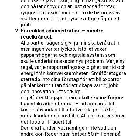
och ökad självförsörjning. I många småstäder
och på landsbygden är just dessa företag
ryggraden i ekonomin – men de hämmas av
skatter som gör det dyrare att ge någon ett
jobb.
Förenklad administration – mindre
regelkrångel.
Alla partier säger sig vilja minska byråkratin,
men ingen verkar lyckas. Istället växer
pappershögarna och digitala system som
skulle underlätta skapar nya problem. Varje ny
regel, varje rapporteringsskyldighet tar tid och
energi från kärnverksamheten. Småföretagare
startade inte sina företag för att bli experter
på blanketter, utan för att skapa värde, jobb
och innovation. Ett verkligt
regelförenklingsprogram skulle kunna frigöra
tusentals arbetstimmar – tid som istället
kunde användas till att utveckla produkter,
möta kunder och anställa. Alla är överens men
det fastnar I fagert tal.
Den ena handen vet nämligen inte vad den
andra gör. Regeringen satsar 50 miljoner på