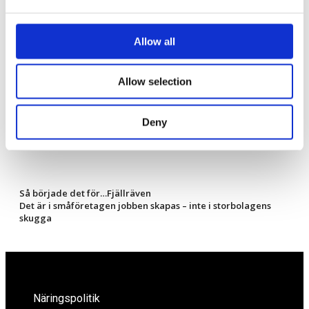
Namn
*
Allow all
E-postadress
*
Webbplats
Allow selection
Spara mitt namn, min e-postadress och webbplats i denna
webbläsare till nästa gång jag skriver en kommentar.
Deny
Så började det för…Fjällräven
Det är i småföretagen jobben skapas – inte i storbolagens
skugga
Näringspolitik