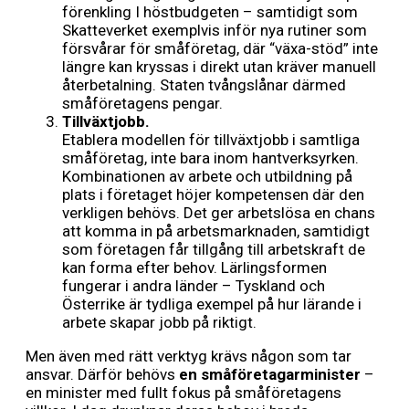
förenkling I höstbudgeten – samtidigt som
Skatteverket exemplvis inför nya rutiner som
försvårar för småföretag, där “växa-stöd” inte
längre kan kryssas i direkt utan kräver manuell
återbetalning. Staten tvångslånar därmed
småföretagens pengar.
Tillväxtjobb.
Etablera modellen för tillväxtjobb i samtliga
småföretag, inte bara inom hantverksyrken.
Kombinationen av arbete och utbildning på
plats i företaget höjer kompetensen där den
verkligen behövs. Det ger arbetslösa en chans
att komma in på arbetsmarknaden, samtidigt
som företagen får tillgång till arbetskraft de
kan forma efter behov. Lärlingsformen
fungerar i andra länder – Tyskland och
Österrike är tydliga exempel på hur lärande i
arbete skapar jobb på riktigt.
Men även med rätt verktyg krävs någon som tar
ansvar. Därför behövs
en småföretagarminister
–
en minister med fullt fokus på småföretagens