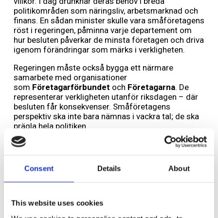
villkor. I dag drunknar deras behov i breda
politikområden som näringsliv, arbetsmarknad och
finans. En sådan minister skulle vara småföretagens
röst i regeringen, påminna varje departement om
hur besluten påverkar de minsta företagen och driva
igenom förändringar som märks i verkligheten.
Regeringen måste också bygga ett närmare
samarbete med organisationer
som
Företagarförbundet
och
Företagarna
. De
representerar verkligheten utanför riksdagen – där
besluten får konsekvenser. Småföretagens
perspektiv ska inte bara nämnas i vackra tal; de ska
prägla hela politiken.
Om Sverige menar allvar med att skapa jobb, minska
utanförskapet och stärka välfärden finns inga
genvägar. Småföretagen är nyckeln till både tillväxt
Consent
Details
About
och social hållbarhet. De måste ges förutsättningar
att växa, anställa och ta risker.
Det är i småföretagen som framtidens jobb skapas
This website uses cookies
– inte i utredningar, projekt eller tillfälliga stöd.