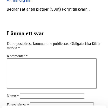
Anmäl dig här
Begränsat antal platser (50st) Först till kvarn…
Lämna ett svar
Din e-postadress kommer inte publiceras.
Obligatoriska fält är
märkta
*
Kommentar
*
Namn
*
E-postadress
*