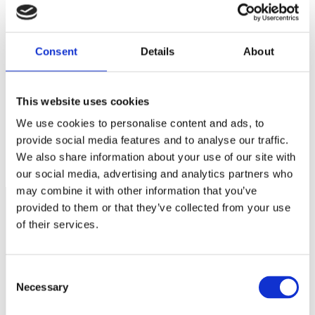
Webbplats
Spara mitt namn, min e-postadress och webbplats i denna
Consent
Details
About
webbläsare till nästa gång jag skriver en kommentar.
This website uses cookies
We use cookies to personalise content and ads, to
GDPR en utmaning för småföretagare
provide social media features and to analyse our traffic.
Det sjuka sjuklöneansvaret
We also share information about your use of our site with
our social media, advertising and analytics partners who
may combine it with other information that you’ve
provided to them or that they’ve collected from your use
of their services.
Näringspolitik
Förmåner
Consent
Försäkringar
Necessary
Selection
Rådgivning