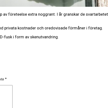
yp av företeelse extra noggrant. I år granskar de svartarbete
land privata kostnader och oredovisade förmåner i företag.
D-fusk i form av skenutvandring.
rkta
*