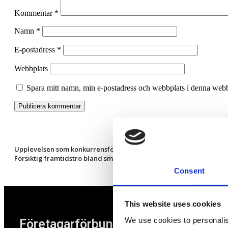
Kommentar
*
Namn
*
E-postadress
*
Webbplats
Spara mitt namn, min e-postadress och webbplats i denna webbl
Upplevelsen som konkurrensfördel
Försiktig framtidstro bland småföretagare
Consent
This website uses cookies
We use cookies to personalis
Företagarförbundet