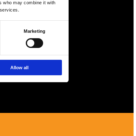
ers who may combine it with
Förmåner
 services.
Försäkringar
Rådgivning
Marketing
Tips
Nyheter
Om oss
Allow all