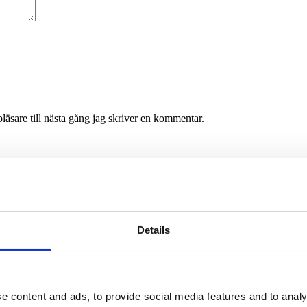
äsare till nästa gång jag skriver en kommentar.
Details
e content and ads, to provide social media features and to analy
Av småföretagare, för småföretagare