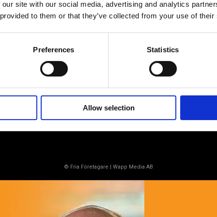
 our site with our social media, advertising and analytics partn
 provided to them or that they’ve collected from your use of their
Ett medlemskap späckat med
småföretagaranpassade medlemstjänster och
förmåner. Din egen inköpsavdelning, rådgivning,
försäkringspaket och mycket mer. Vi fokuserar på
Preferences
Statistics
soloföretagare och små företag med företagaren i
fokus. Vi är själva småföretagare och vet hur
verkligheten ser ut.
BLI MEDLEM
Allow selection
© Fria Företagare
|
Wapp Media AB