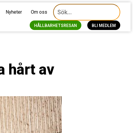
Nyheter
Om oss
HÅLLBARHETSRESAN
BLI MEDLEM
a hårt av