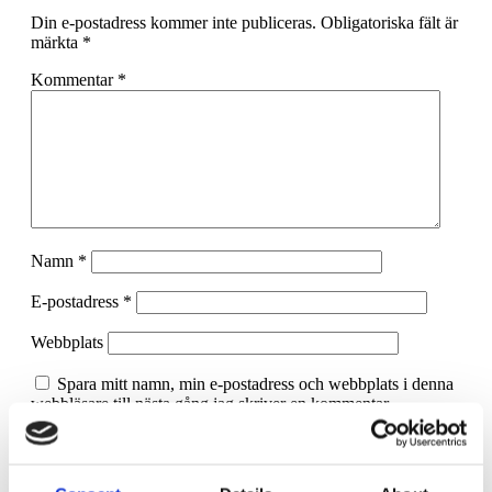
Din e-postadress kommer inte publiceras.
Obligatoriska fält är
märkta
*
Kommentar
*
Namn
*
E-postadress
*
Webbplats
Spara mitt namn, min e-postadress och webbplats i denna
webbläsare till nästa gång jag skriver en kommentar.