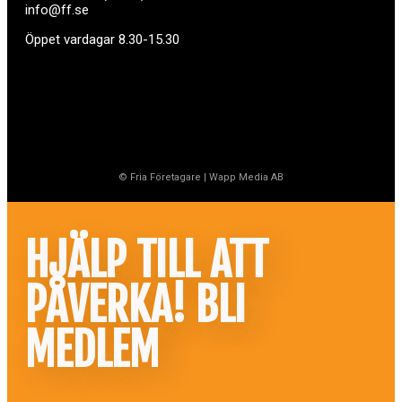
info@ff.se
Öppet vardagar 8.30-15.30
© Fria Företagare
|
Wapp Media AB
HJÄLP TILL ATT
PÅVERKA! BLI
MEDLEM