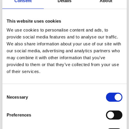
Consent
Details
About
Lättnad för handel och serveringsställen från 1 juli.
Regeringen prioriterar tomma löften framför verkliga
This website uses cookies
insatser
We use cookies to personalise content and ads, to
provide social media features and to analyse our traffic.
We also share information about your use of our site with
our social media, advertising and analytics partners who
Näringspolitik
may combine it with other information that you’ve
provided to them or that they’ve collected from your use
Förmåner
of their services.
Försäkringar
Rådgivning
Consent
Tips
Necessary
Selection
Nyheter
Preferences
Om oss