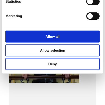
Statistics
Småföretagen finns mitt ibland oss – för
90 år sedan fram till idag
Marketing
LÄS MER »
FEBRUARI 26, 2026
Allow all
Allow selection
Deny