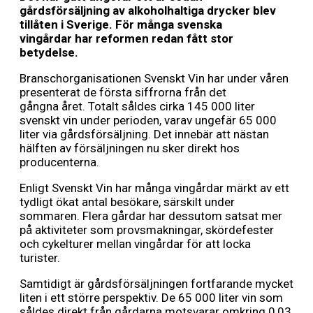
g
å
rdsförsäljning av alkoholhaltiga drycker
blev
tillå
ten i Sverige. För m
å
nga svenska
ving
å
rdar
har reformen redan f
å
tt stor
betydelse.
Branschorganisationen Svenskt Vin har under våren
presenterat de första siffrorna från det
gångna året. Totalt såldes cirka 145 000 liter
svenskt vin under perioden, varav ungefär 65 000
liter via gårdsförsäljning. Det innebär att nästan
hälften av försäljningen nu sker direkt hos
producenterna.
Enligt Svenskt Vin har många vingårdar märkt av ett
tydligt ökat antal besökare, särskilt under
sommaren. Flera gårdar har dessutom satsat mer
på aktiviteter som provsmakningar, skördefester
och cykelturer mellan vingårdar för att locka
turister.
Samtidigt är gårdsförsäljningen fortfarande mycket
liten i ett större perspektiv. De 65 000 liter vin som
såldes direkt från gårdarna motsvarar omkring 0,03