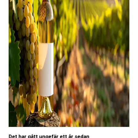
Det har gå
tt ungefär ett
å
r sedan