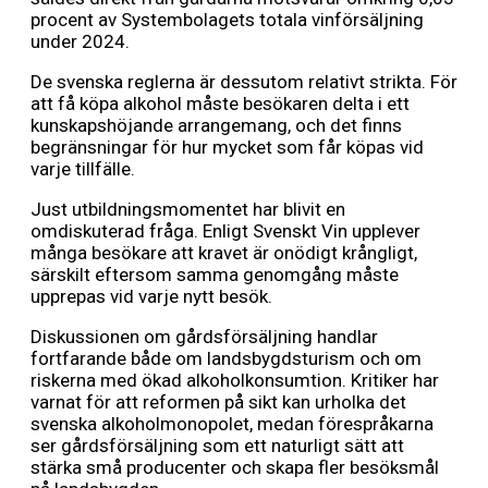
procent av Systembolagets totala vinförsäljning
under 2024.
De svenska reglerna är dessutom relativt strikta. För
att få köpa alkohol måste besökaren delta i ett
kunskapshöjande arrangemang, och det finns
begränsningar för hur mycket som får köpas vid
varje tillfälle.
Just utbildningsmomentet har blivit en
omdiskuterad fråga. Enligt Svenskt Vin upplever
många besökare att kravet är onödigt krångligt,
särskilt eftersom samma genomgång måste
upprepas vid varje nytt besök.
Diskussionen om gårdsförsäljning handlar
fortfarande både om landsbygdsturism och om
riskerna med ökad alkoholkonsumtion. Kritiker har
varnat för att reformen på sikt kan urholka det
svenska alkoholmonopolet, medan förespråkarna
ser gårdsförsäljning som ett naturligt sätt att
stärka små producenter och skapa fler besöksmål