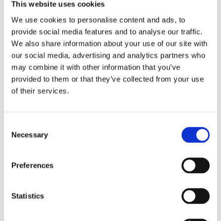
This website uses cookies
We use cookies to personalise content and ads, to
provide social media features and to analyse our traffic.
We also share information about your use of our site with
our social media, advertising and analytics partners who
Namn
*
may combine it with other information that you’ve
provided to them or that they’ve collected from your use
E-postadress
*
of their services.
Webbplats
Spara mitt namn, min e-postadress och webbplats i denna
Consent
webbläsare till nästa gång jag skriver en kommentar.
Necessary
Selection
Preferences
Fem löften som signalerar proffsighet
Tronskifte bland kommunerna
Statistics