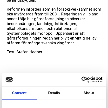
på landsbygden.
Reformen infördes som en försöksverksamhet som
ska utvärderas fram till 2031. Regeringen vill bland
annat följa hur gårdsförsäljningen påverkar
besöksnäringen, landsbygdsföretagen,
alkoholkonsumtionen och relationen till
Systembolagets monopol. Uppenbart är att
gårdsförsäljningen redan har blivit en viktig del av
affären för många svenska vingårdar.
Text: Stefan Hedner
Lämna ett svar
Din e-postadress kommer inte publiceras.
Obligatoriska fält är
märkta
*
Consent
Details
About
Kommentar
*