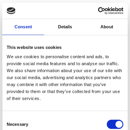
E-postadress
*
Webbplats
Consent
Details
About
Spara mitt namn, min e-postadress och webbplats i denna
webbläsare till nästa gång jag skriver en kommentar.
This website uses cookies
We use cookies to personalise content and ads, to
provide social media features and to analyse our traffic.
FF 17:55 Sommarkickoff i Helsingborg
We also share information about your use of our site with
Högsäsong för skojare – här är fem värstingar
our social media, advertising and analytics partners who
may combine it with other information that you’ve
provided to them or that they’ve collected from your use
of their services.
Näringspolitik
Förmåner
Consent
Necessary
Selection
Försäkringar