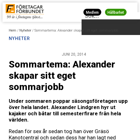
Medlem
Hållbarhet
Hem
/
Nyheter
/
Sommartema: Alexander skapar sitt eget sommarjobb
NYHETER
JUNI 20, 2014
Sommartema: Alexander
skapar sitt eget
sommarjobb
Under sommaren poppar säsongsföretagen upp
över hela landet. Alexander Lindgren hyr ut
kajaker och båtar till semesterfirare från hela
världen.
Redan för sex år sedan tog han över Gräsö
Kanotcentral och sedan dess har han lagt ned