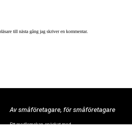
äsare till nästa gång jag skriver en kommentar.
Av småföretagare, för småföretagare
Ett medlemskap späckat med
småföretagaranpassade medlemstjänster och