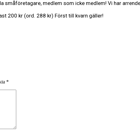
lla småföretagare, medlem som icke medlem! Vi har arrender
st 200 kr (ord. 288 kr) Först till kvarn gäller!
rkta
*