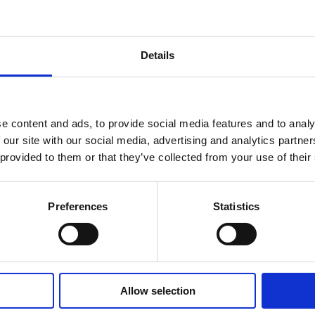
förmåner. Din egen inköpsavdelning, rådgivning,
försäkringspaket och mycket mer. Vi fokuserar på
soloföretagare och små företag med företagaren i
fokus. Vi är själva småföretagare och vet hur
Details
verkligheten ser ut.
BLI MEDLEM
e content and ads, to provide social media features and to analy
 our site with our social media, advertising and analytics partn
 provided to them or that they’ve collected from your use of their
© Fria Företagare
|
Wapp Media AB
Preferences
Statistics
Allow selection