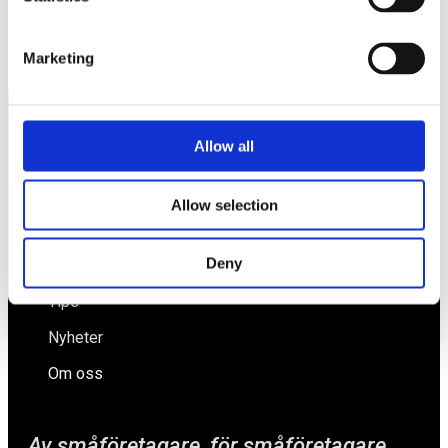
Svenska företag står inför globala möjligheter och inhemska
hinder
Ny styrelse i Företagarförbundet
Marketing
Allow all
Näringspolitik
Förmåner
Allow selection
Försäkringar
Deny
Rådgivning
Tips
Nyheter
Om oss
Av småföretagare, för småföretagare