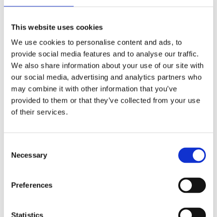
märkta
*
Kommentar
*
This website uses cookies
We use cookies to personalise content and ads, to
provide social media features and to analyse our traffic.
We also share information about your use of our site with
our social media, advertising and analytics partners who
may combine it with other information that you’ve
Namn
*
provided to them or that they’ve collected from your use
of their services.
E-postadress
*
Webbplats
Consent
Spara mitt namn, min e-postadress och webbplats i denna
Necessary
Selection
webbläsare till nästa gång jag skriver en kommentar.
Preferences
Statistics