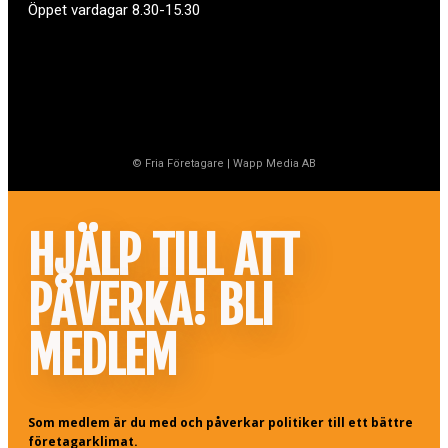
Öppet vardagar 8.30-15.30
© Fria Företagare
|
Wapp Media AB
HJÄLP TILL ATT
PÅVERKA! BLI
MEDLEM
Som medlem är du med och påverkar politiker till ett bättre
företagarklimat.