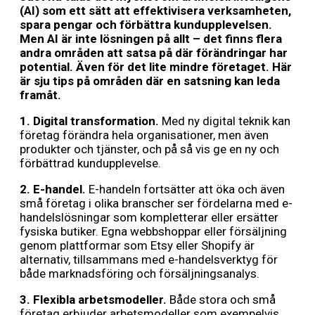
(AI) som ett sätt att effektivisera verksamheten,
spara pengar och förbättra kundupplevelsen.
Men AI är inte lösningen på allt – det finns flera
andra områden att satsa på där förändringar har
potential. Även för det lite mindre företaget. Här
är sju tips på områden där en satsning kan leda
framåt.
1. Digital transformation.
Med ny digital teknik kan
företag förändra hela organisationer, men även
produkter och tjänster, och på så vis ge en ny och
förbättrad kundupplevelse.
2. E-handel.
E-handeln fortsätter att öka och även
små företag i olika branscher ser fördelarna med e-
handelslösningar som kompletterar eller ersätter
fysiska butiker. Egna webbshoppar eller försäljning
genom plattformar som Etsy eller Shopify är
alternativ, tillsammans med e-handelsverktyg för
både marknadsföring och försäljningsanalys.
3. Flexibla arbetsmodeller.
Både stora och små
företag erbjuder arbetsmodeller som exempelvis