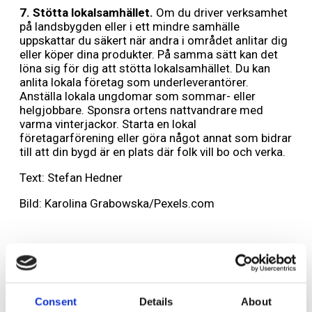
7. Stötta lokalsamhället.
Om du driver verksamhet
på landsbygden eller i ett mindre samhälle
uppskattar du säkert när andra i området anlitar dig
eller köper dina produkter. På samma sätt kan det
löna sig för dig att stötta lokalsamhället. Du kan
anlita lokala företag som underleverantörer.
Anställa lokala ungdomar som sommar- eller
helgjobbare. Sponsra ortens nattvandrare med
varma vinterjackor. Starta en lokal
företagarförening eller göra något annat som bidrar
till att din bygd är en plats där folk vill bo och verka.
Text: Stefan Hedner
Bild: Karolina Grabowska/Pexels.com
Lämna ett svar
Consent
Details
About
Din e-postadress kommer inte publiceras.
Obligatoriska fält är