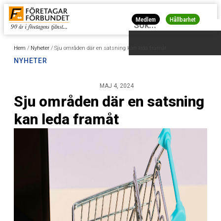
Medlem
Hållbarhet
Hem
/
Nyheter
/
Sju områden där en satsning kan leda framåt
NYHETER
MAJ 4, 2024
Sju områden där en satsning
kan leda framåt