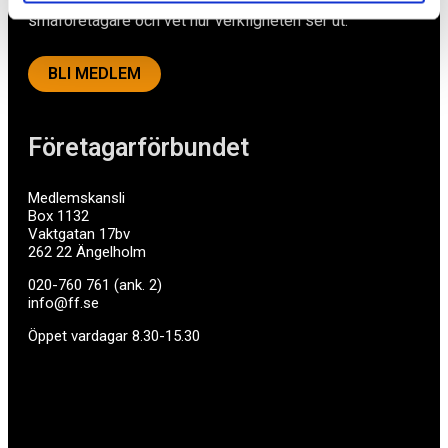
företag med företagaren i fokus. Vi är själva
småföretagare och vet hur verkligheten ser ut.
BLI MEDLEM
Företagarförbundet
Medlemskansli
Box 1132
Vaktgatan 17bv
262 22 Ängelholm
020-760 761 (ank. 2)
info@ff.se
Öppet vardagar 8.30-15.30