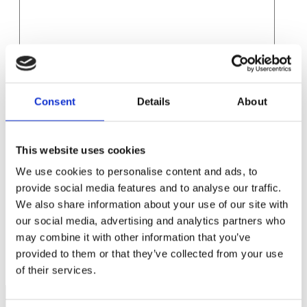
Namn
*
E-postadress
*
Consent
Details
About
Webbplats
Spara mitt namn, min e-postadress och webbplats i denna
This website uses cookies
webbläsare till nästa gång jag skriver en kommentar.
We use cookies to personalise content and ads, to
provide social media features and to analyse our traffic.
We also share information about your use of our site with
our social media, advertising and analytics partners who
may combine it with other information that you’ve
Antalet arbetslösa sjunker en aning
Anstånden för lånen på skattekontot förlängs
provided to them or that they’ve collected from your use
of their services.