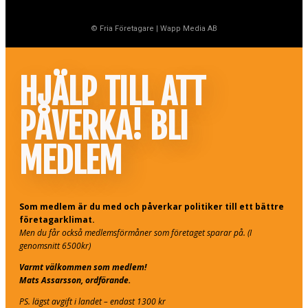
© Fria Företagare
|
Wapp Media AB
HJÄLP TILL ATT
PÅVERKA! BLI
MEDLEM
Som medlem är du med och påverkar politiker till ett bättre
företagarklimat.
Men du får också medlemsförmåner som företaget sparar på. (I
genomsnitt 6500kr)
Varmt välkommen som medlem!
Mats Assarsson, ordförande.
PS. lägst avgift i landet – endast 1300 kr