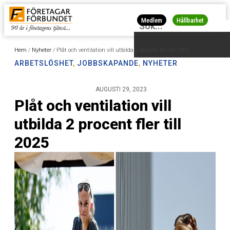
Medlem
Hållbarhet
Hem
/
Nyheter
/
Plåt och ventilation vill utbilda 2 procent fler till 2025
ARBETSLÖSHET
,
JOBBSKAPANDE
,
NYHETER
AUGUSTI 29, 2023
Plåt och ventilation vill
utbilda 2 procent fler till
2025