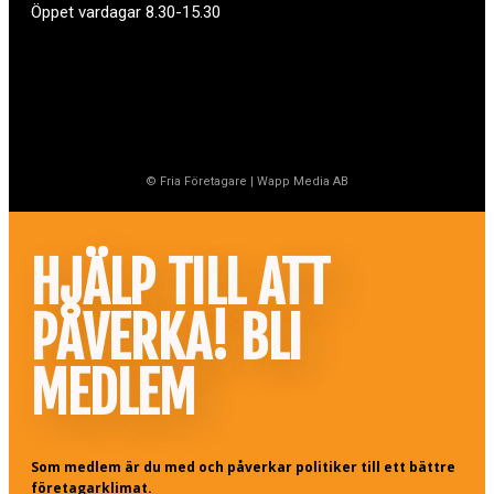
Öppet vardagar 8.30-15.30
© Fria Företagare
|
Wapp Media AB
HJÄLP TILL ATT
PÅVERKA! BLI
MEDLEM
Som medlem är du med och påverkar politiker till ett bättre
företagarklimat.