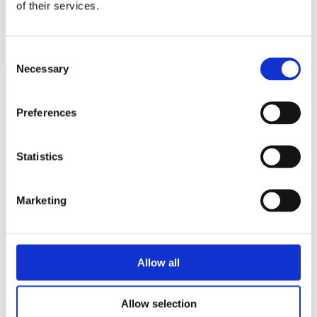
of their services.
Nätverka – bygg relationer och skapa affärer
1400 konkurser inom bygg det närmaste året
Consent
Necessary
Selection
Näringspolitik
Preferences
Förmåner
Statistics
Försäkringar
Rådgivning
Marketing
Tips
Nyheter
Allow all
Om oss
Allow selection
Av småföretagare, för småföretagare