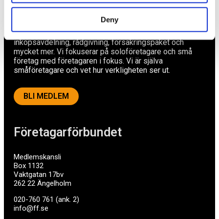
Deny
Ett medlemskap späckat med småföretagaranpassade
medlemstjänster och förmåner. Din egen
inköpsavdelning, rådgivning, försäkringspaket och
mycket mer. Vi fokuserar på soloföretagare och små
företag med företagaren i fokus. Vi är själva
småföretagare och vet hur verkligheten ser ut.
BLI MEDLEM
Företagarförbundet
Medlemskansli
Box 1132
Vaktgatan 17bv
262 22 Ängelholm
020-760 761 (ank. 2)
info@ff.se