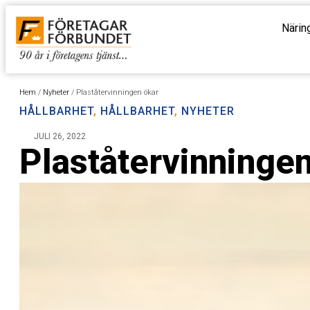
Närin
Hem
/
Nyheter
/
Plaståtervinningen ökar
HÅLLBARHET
,
HÅLLBARHET
,
NYHETER
JULI 26, 2022
Plaståtervinningen