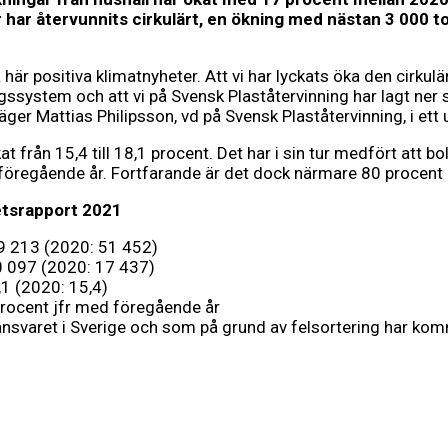
 har återvunnits cirkulärt, en ökning med nästan 3 000 t
 här positiva klimatnyheter. Att vi har lyckats öka den cirku
ngssystem och att vi på Svensk Plaståtervinning har lagt ner 
äger Mattias Philipsson, vd på Svensk Plaståtervinning, i ett 
t från 15,4 till 18,1 procent. Det har i sin tur medfört att b
regående år. Fortfarande är det dock närmare 80 procent a
hetsrapport 2021
59 213 (2020: 51 452)
20 097 (2020: 17 437)
,1 (2020: 15,4)
rocent jfr med föregående år
varet i Sverige och som på grund av felsortering har kommit