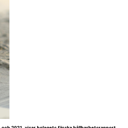
 och 2021, visar bolagets färska hållbarhetsrapport.