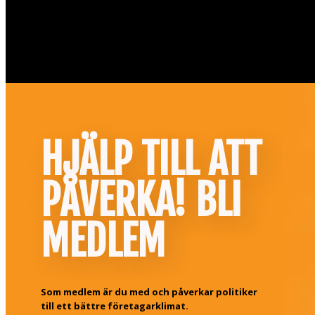
HJÄLP TILL ATT
PÅVERKA! BLI
MEDLEM
Som medlem är du med och påverkar politiker
till ett bättre företagarklimat.