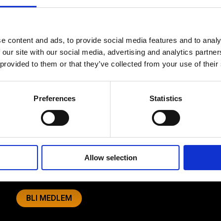
e content and ads, to provide social media features and to analy
 our site with our social media, advertising and analytics partn
 provided to them or that they’ve collected from your use of their
Av småföretagare, för småföretagare
Preferences
Statistics
Ett medlemskap späckat med
småföretagaranpassade medlemstjänster och
förmåner. Din egen inköpsavdelning, rådgivning,
försäkringspaket och mycket mer. Vi fokuserar på
soloföretagare och små företag med företagaren i
Allow selection
fokus. Vi är själva småföretagare och vet hur
verkligheten ser ut.
BLI MEDLEM