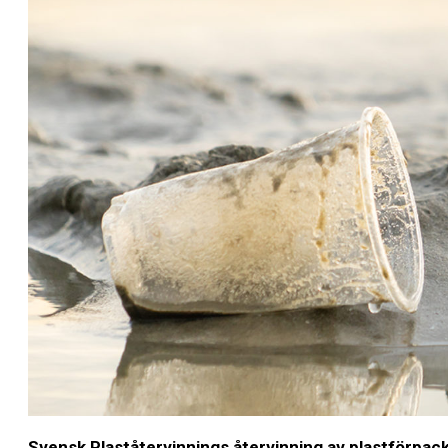
Svensk Plaståtervinnings återvinning av plastförpack