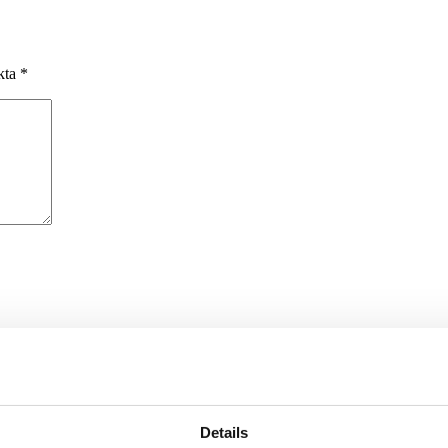
rkta
*
äsare till nästa gång jag skriver en kommentar.
Details