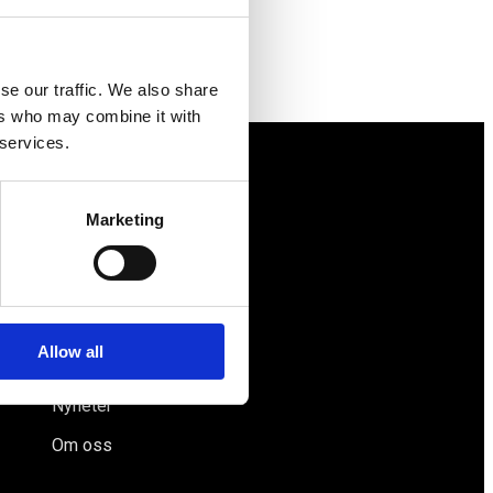
se our traffic. We also share
ers who may combine it with
 services.
Näringspolitik
Marketing
Förmåner
Försäkringar
Rådgivning
Allow all
Tips
Nyheter
Om oss