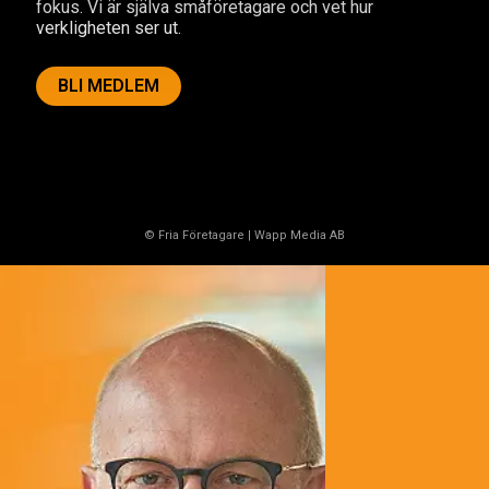
fokus. Vi är själva småföretagare och vet hur
verkligheten ser ut.
BLI MEDLEM
© Fria Företagare
|
Wapp Media AB