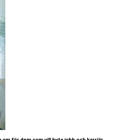
a om för dem som vill byta jobb och karriär.