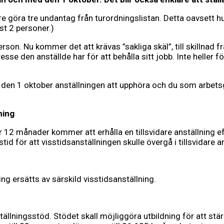
re göra tre undantag från turordningslistan. Detta oavsett h
st 2 personer.)
on. Nu kommer det att krävas ”sakliga skäl”, till skillnad frå
resse den anställde har för att behålla sitt jobb. Inte heller 
 den 1 oktober anställningen att upphöra och du som arbetsg
ning
er 12 månader kommer att erhålla en tillsvidare anställning
 för att visstidsanställningen skulle övergå i tillsvidare an
ng ersätts av särskild visstidsanställning.
omställningsstöd. Stödet skall möjliggöra utbildning för att 