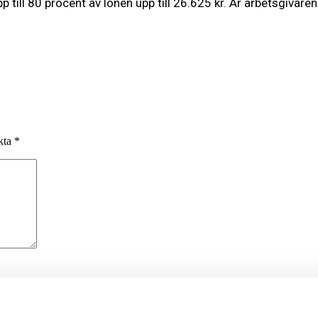
p till 80 procent av lönen upp till 26.625 kr. Är arbetsgivaren
rkta
*