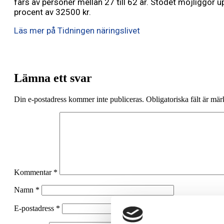
fårs av personer mellan 27 till 62 år. Stödet möjliggör up
procent av 32500 kr.
Läs mer på Tidningen näringslivet
Lämna ett svar
Din e-postadress kommer inte publiceras.
Obligatoriska fält är mä
Kommentar
*
Namn
*
E-postadress
*