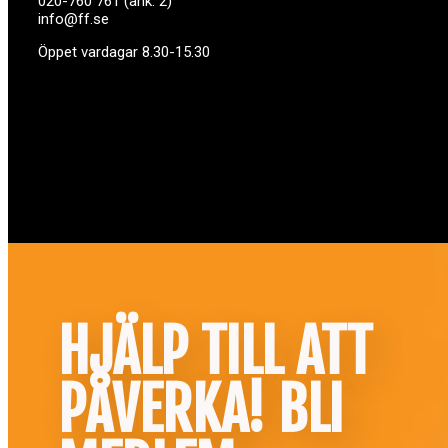
020-760 761 (ank. 2)
info@ff.se
Öppet vardagar 8.30-15.30
HJÄLP TILL ATT
PÅVERKA! BLI