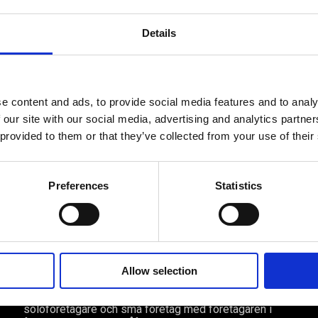
äsare till nästa gång jag skriver en kommentar.
Details
e content and ads, to provide social media features and to analy
 our site with our social media, advertising and analytics partn
 provided to them or that they’ve collected from your use of their
Preferences
Statistics
Av småföretagare, för småföretagare
Ett medlemskap späckat med
småföretagaranpassade medlemstjänster och
Allow selection
förmåner. Din egen inköpsavdelning, rådgivning,
försäkringspaket och mycket mer. Vi fokuserar på
soloföretagare och små företag med företagaren i