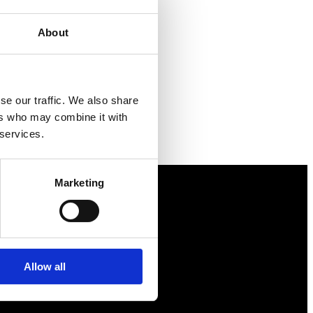
About
se our traffic. We also share
ers who may combine it with
 services.
Marketing
Näringspolitik
Förmåner
Allow all
Försäkringar
Rådgivning