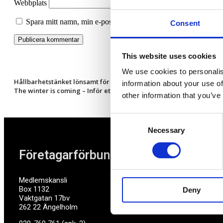
Webbplats
Spara mitt namn, min e-postadress och webbplats i denna webbl
Consent
This website uses cookies
We use cookies to personalis
Hållbarhetstänket lönsamt för Fruktstereo
information about your use of
The winter is coming – Inför ett kostnadstak nu!￼
other information that you’ve
Consent
Necessary
Selection
Företagarförbundet
Medlemskansli
Box 1132
Deny
Vaktgatan 17bv
262 22 Ängelholm