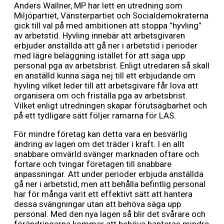
Anders Wallner, MP har lett en utredning som
Miljöpartiet, Vänsterpartiet och Socialdemokraterna
gick till val på med ambitionen att stoppa ”hyvling”
av arbetstid. Hyvling innebär att arbetsgivaren
erbjuder anställda att gå ner i arbetstid i perioder
med lägre beläggning istället för att säga upp
personal pga av arbetsbrist. Enligt utredaren så skall
en anställd kunna säga nej till ett erbjudande om
hyvling vilket leder till att arbetsgivare får lova att
organisera om och friställa pga av arbetsbrist.
Vilket enligt utredningen skapar förutsägbarhet och
på ett tydligare sätt följer ramarna för LAS.
För mindre företag kan detta vara en besvärlig
ändring av lagen om det träder i kraft. I en allt
snabbare omvärld svänger marknaden oftare och
fortare och tvingar företagen till snabbare
anpassningar. Att under perioder erbjuda anställda
gå ner i arbetstid, men att behålla befintlig personal
har för många varit ett effektivt sätt att hantera
dessa svängningar utan att behöva säga upp
personal. Med den nya lagen så blir det svårare och