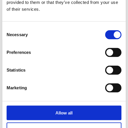
provided to them or that they’ve collected from your use
of their services.
Arbetsmarknadsministern tror att reformeringen av LAS
kommer att vara bra för Sverige
Säsong för bokslut och deklarationer – viktiga datum
Consent
Necessary
Selection
Preferences
Näringspolitik
Förmåner
Statistics
Försäkringar
Marketing
Rådgivning
Tips
Nyheter
Allow all
Om oss