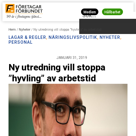
Medlem
Hållbarhet
Hem
/
Nyheter
/
Ny utredning vill stoppa ”hyvling” av arbetstid
LAGAR & REGLER
,
NÄRINGSLIVSPOLITIK
,
NYHETER
,
PERSONAL
JANUARI 31, 2019
Ny utredning vill stoppa
”hyvling” av arbetstid