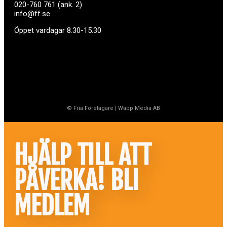
020-760 761 (ank. 2)
info@ff.se
Öppet vardagar 8.30-15.30
© Fria Företagare
|
Wapp Media AB
HJÄLP TILL ATT
PÅVERKA! BLI
MEDLEM