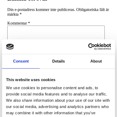
Din e-postadress kommer inte publiceras.
Obligatoriska fält är
märkta
*
Kommentar
*
Consent
Details
About
Namn
*
E-postadress
*
This website uses cookies
Webbplats
We use cookies to personalise content and ads, to
provide social media features and to analyse our traffic.
Spara mitt namn, min e-postadress och webbplats i denna
webbläsare till nästa gång jag skriver en kommentar.
We also share information about your use of our site with
our social media, advertising and analytics partners who
may combine it with other information that you’ve