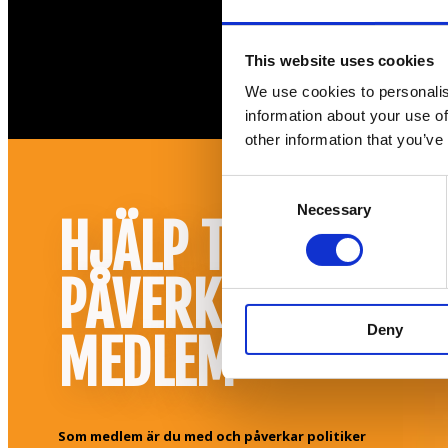
This website uses cookies
We use cookies to personalis
information about your use of
other information that you’ve
Consent
Necessary
Selection
HJÄLP TILL ATT
PÅVERKA! BLI
Deny
MEDLEM
Som medlem är du med och påverkar politiker