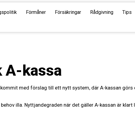
gspolitik
Förmåner
Försäkringar
Rådgivning
Tips
sk A-kassa
kommit med förslag till ett nytt system, där A-kassan görs 
ov illa. Nyttjandegraden när det gäller A-kassan är klart l