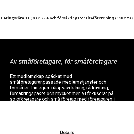
sieringsrörelse (2004:329) och försäkringsrörelseförordning (1982:790)
Av småföretagare, för småföretagare
Ett medlemskap späckat med
småföretagaranpassade medlemstjänster och
förmåner. Din egen inköpsavdelning, rådgivning,
försäkringspaket och mycket mer. Vi fokuserar på
soloföretagare och små företag med företagaren i
fokus. Vi är själva småföretagare och vet hur
verkligheten ser ut.
BLI MEDLEM
Details