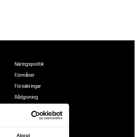
Näringspolitik
Förmåner
Försäkringar
Rådgivning
Tips
Nyheter
Om oss
About