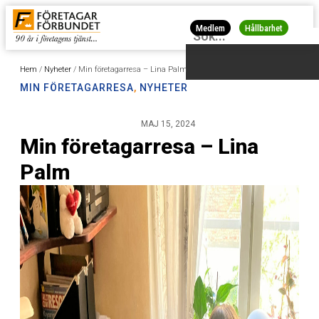
Medlem
Hållbarhet
Hem
/
Nyheter
/
Min företagarresa – Lina Palm
MIN FÖRETAGARRESA
,
NYHETER
MAJ 15, 2024
Min företagarresa – Lina
Palm