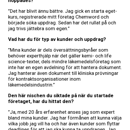
hoppades?
”Det har blivit ännu bättre. Jag gick en starta eget-
kurs, registrerade mitt företag Chemword och
började söka uppdrag. Sedan har det rullat på och
jag trivs jättebra som egen.”
Vad har du för typ av kunder och uppdrag?
”Mina kunder är dels översättningsbyråer som
behöver experthjälp när det gäller kemi- och life
science-texter, dels mindre läkemedelsföretag som
inte har en egen avdelning för att hantera dokument.
Jag hanterar även dokument till kliniska prövningar
för kontraktsorganisationer inom
läkemedelsindustrin.”
Den här nischen du siktade på när du startade
företaget, har du hittat den?
”Ja, med 20 års erfarenhet anses jag som expert
bland mina kunder. Jag har förmånen att kunna välja
vilka jobb jag vill ha och har även kunder som flyttar
deadlines för att jag ska kunna ta uppdragen. Jag