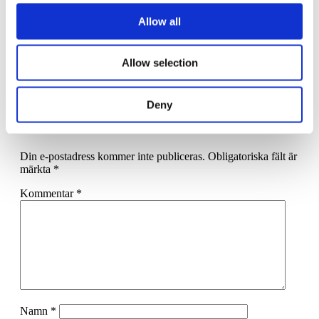
feedback. Sådant gör jag gärna mer av.”
Allow all
Text: Stefan Hedner
Foto: Lina Palm
Allow selection
Deny
Lämna ett svar
Din e-postadress kommer inte publiceras.
Obligatoriska fält är
märkta
*
Kommentar
*
Namn
*