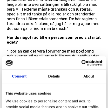
länge blir inte översättningarna tillräckligt bra med
bara AI. Texterna måste granskas och justeras,
speciellt med tanke på alla regler och standarder
som finns i läkemedelsbranschen. De här reglerna
förändras också ibland, så jag håller mig ajour med
det som gäller inom min bransch.”
Har du något råd till en person som precis startat
eget?
”I början kan det vara förvirrande med bokföring
och skatter, så se till att ta hjälp om du behöver det.
Skatteverket har många gratiskurser som är bra för
den som vill lära sig. Sedan är det bra att nätverka,
till exempel inom ett fack- eller branschförbund. Se
också till att ge kunderna ett professionellt
Consent
Details
About
bemötande och håll alla deadlines. Lär dig säga nej
ibland och jobba inte dygnet runt, även om du har
många deadlines.”
This website uses cookies
Har du någon näringspolitisk fråga som
We use cookies to personalise content and ads, to
engagerar dig?
provide social media features and to analyse our traffic.