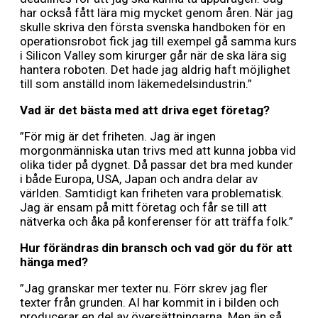
har också fått lära mig mycket genom åren. När jag
skulle skriva den första svenska handboken för en
operationsrobot fick jag till exempel gå samma kurs
i Silicon Valley som kirurger går när de ska lära sig
hantera roboten. Det hade jag aldrig haft möjlighet
till som anställd inom läkemedelsindustrin.”
Vad är det bästa med att driva eget företag?
”För mig är det friheten. Jag är ingen
morgonmänniska utan trivs med att kunna jobba vid
olika tider på dygnet. Då passar det bra med kunder
i både Europa, USA, Japan och andra delar av
världen. Samtidigt kan friheten vara problematisk.
Jag är ensam på mitt företag och får se till att
nätverka och åka på konferenser för att träffa folk.”
Hur förändras din bransch och vad gör du för att
hänga med?
”Jag granskar mer texter nu. Förr skrev jag fler
texter från grunden. AI har kommit in i bilden och
producerar en del av översättningarna. Men än så