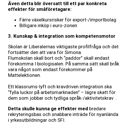
Även detta blir översatt till ett par konkreta
effekter för småföretagare:
Färre växel­kurs­risker för export-/importbolag
Billigare inköp i euro-zonen
3. Kunskap & integration som kompetens­motor
Skolan är Liberalernas viktigaste profilfråga och det
fortsätter den att vara för Simona.
Flumskolan skall bort och “paddor” skall endast
förekomma I biologisalen. På samma sätt skall bråk
vara något som endast förekommer på
Mattelektionen.
Ett klassrums-lyft och krav­driven integration ska
“fylla luckor på arbets­marknaden” – lägre skatt för
dem som jobbar och tydliga språk-/aktivitetskrav .
Detta skulle kunna ge effekter med
bredare
rekryterings­bas och snabbare inträde för nyanlända
i yrkes­utbildningar och SFI.