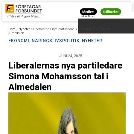
Medlem
Hållbarhet
Hem
/
Nyheter
/
Liberalernas nya partiledare Simona Mohamsson tal i
Almedalen
EKONOMI
,
NÄRINGSLIVSPOLITIK
,
NYHETER
JUNI 24, 2025
Liberalernas nya partiledare
Simona Mohamsson tal i
Almedalen