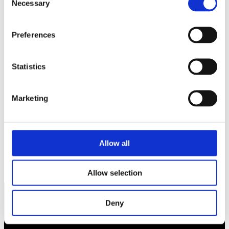
Necessary
Selection
Namn
*
Preferences
E-postadress
*
Webbplats
Statistics
Spara mitt namn, min e-postadress och webbplats i denna
webbläsare till nästa gång jag skriver en kommentar.
Marketing
Allow all
Satsa på småföretagen – inte bara på gröna jätteprojekt!
Veteranen Jimmie Åkesson talade i Almedalen för 12 gången.
Allow selection
Deny
Näringspolitik