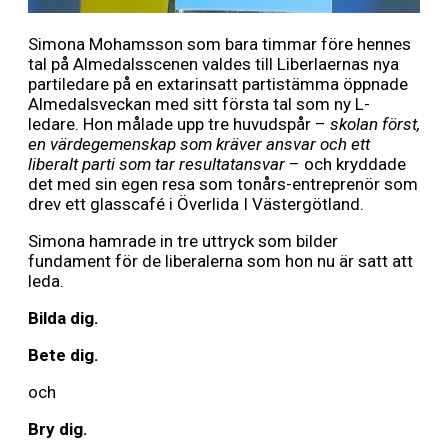
Simona Mohamsson som bara timmar före hennes
tal på Almedalsscenen valdes till Liberlaernas nya
partiledare på en extarinsatt partistämma öppnade
Almedals­veckan med sitt första tal som ny L-
ledare. Hon målade upp tre huvudspår –
skolan först,
en värdegemenskap som kräver ansvar och ett
liberalt parti som tar resultat­ansvar
– och kryddade
det med sin egen resa som tonårs-entreprenör som
drev ett glasscafé i Överlida I Västergötland.
Simona hamrade in tre uttryck som bilder
fundament för de liberalerna som hon nu är satt att
leda.
Bilda dig.
Bete dig.
och
Bry dig.