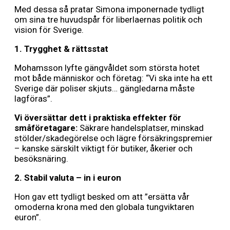
Med dessa så pratar Simona imponernade tydligt
om sina tre huvudspår för liberlaernas politik och
vision för Sverige.
1. Trygghet & rättsstat
Mohamsson lyfte gängvåldet som största hotet
mot både människor och företag: “Vi ska inte ha ett
Sverige där poliser skjuts… gängledarna måste
lagföras”.
Vi översättar dett i praktiska effekter för
småföretagare:
Säkrare handels­platser, minskad
stölder/skadegörelse och lägre försäkrings­premier
– kanske särskilt viktigt för butiker, åkerier och
besöks­näring.
2. Stabil valuta – in i euron
Hon gav ett tydligt besked om att ”ersätta vår
omoderna krona med den globala tungviktaren
euron”.