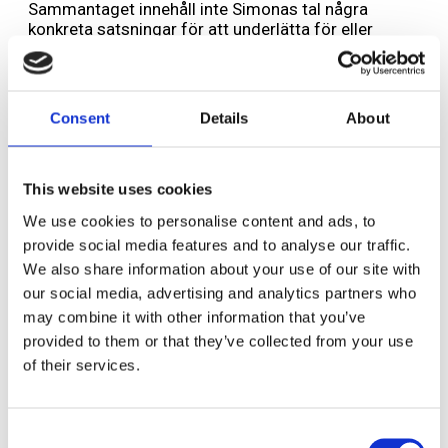
Sammantaget innehåll inte Simonas tal några
konkreta satsningar för att underlätta för eller
stimulera småföretagande och jobbskapande i
Sverige. Men om man som vi i texten ovan väljer att
tolka effekter av Liberalernas föreslagna politik så
kan det lyftas fram positiva effekter av den politik
Consent
Details
About
som Simona föreslår.
This website uses cookies
We use cookies to personalise content and ads, to
Lämna ett svar
provide social media features and to analyse our traffic.
We also share information about your use of our site with
Din e-postadress kommer inte publiceras.
Obligatoriska fält är
märkta
*
our social media, advertising and analytics partners who
may combine it with other information that you’ve
Kommentar
*
provided to them or that they’ve collected from your use
of their services.
Consent