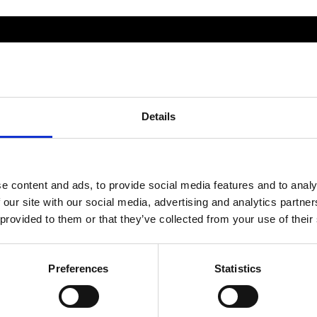
Av småföretagare, för småföretagare
Ett medlemskap späckat med
småföretagaranpassade medlemstjänster och
Details
förmåner. Din egen inköpsavdelning, rådgivning,
försäkringspaket och mycket mer. Vi fokuserar på
soloföretagare och små företag med företagaren i
fokus. Vi är själva småföretagare och vet hur
verkligheten ser ut.
e content and ads, to provide social media features and to analy
 our site with our social media, advertising and analytics partn
 provided to them or that they’ve collected from your use of their
BLI MEDLEM
Preferences
Statistics