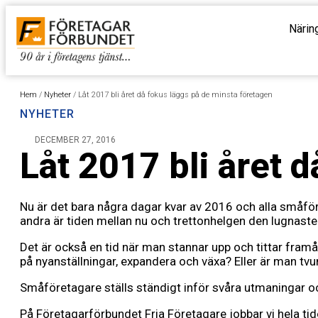
Närin
Hem
/
Nyheter
/
Låt 2017 bli året då fokus läggs på de minsta företagen
NYHETER
DECEMBER 27, 2016
Låt 2017 bli året 
Nu är det bara några dagar kvar av 2016 och alla småfö
andra är tiden mellan nu och trettonhelgen den lugnaste 
Det är också en tid när man stannar upp och tittar fram
på nyanställningar, expandera och växa? Eller är man tv
Småföretagare ställs ständigt inför svåra utmaningar och 
På Företagarförbundet Fria Företagare jobbar vi hela tid