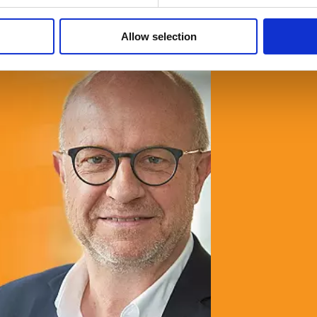
© Fria Företagare
|
Wapp Media AB
Allow selection