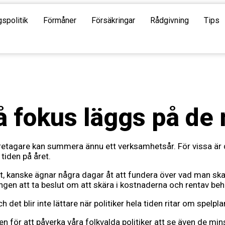
gspolitik
Förmåner
Försäkringar
Rådgivning
Tips
då fokus läggs på de
retagare kan summera ännu ett verksamhetsår. För vissa är 
tiden på året.
åt, kanske ägnar några dagar åt att fundera över vad man sk
ungen att ta beslut om att skära i kostnaderna och rentav b
det blir inte lättare när politiker hela tiden ritar om spelp
en för att påverka våra folkvalda politiker att se även de mi