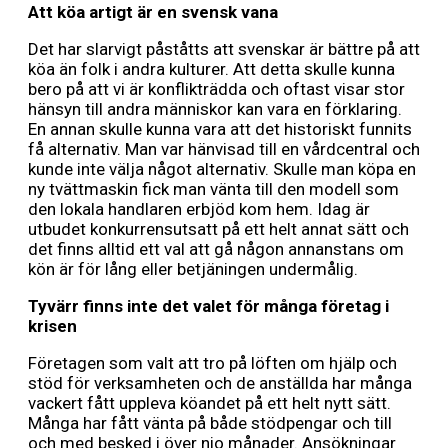
Att köa artigt är en svensk vana
Det har slarvigt påståtts att svenskar är bättre på att
köa än folk i andra kulturer. Att detta skulle kunna
bero på att vi är konflikträdda och oftast visar stor
hänsyn till andra människor kan vara en förklaring.
En annan skulle kunna vara att det historiskt funnits
få alternativ. Man var hänvisad till en vårdcentral och
kunde inte välja något alternativ. Skulle man köpa en
ny tvättmaskin fick man vänta till den modell som
den lokala handlaren erbjöd kom hem. Idag är
utbudet konkurrensutsatt på ett helt annat sätt och
det finns alltid ett val att gå någon annanstans om
kön är för lång eller betjäningen undermålig.
Tyvärr finns inte det valet för många företag i
krisen
Företagen som valt att tro på löften om hjälp och
stöd för verksamheten och de anställda har många
vackert fått uppleva köandet på ett helt nytt sätt.
Många har fått vänta på både stödpengar och till
och med besked i över nio månader. Ansökningar