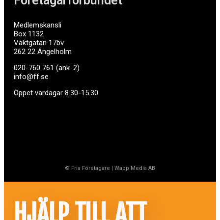
Företagarförbundet
Medlemskansli
Box 1132
Vaktgatan 17bv
262 22 Ängelholm
020-760 761 (ank. 2)
info@ff.se
Öppet vardagar 8.30-15.30
© Fria Företagare
|
Wapp Media AB
HJÄLP TILL ATT