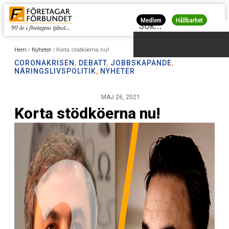
Medlem
Hållbarhet
Hem
/
Nyheter
/
Korta stödköerna nu!
CORONAKRISEN
,
DEBATT
,
JOBBSKAPANDE
,
NÄRINGSLIVSPOLITIK
,
NYHETER
MAJ 26, 2021
Korta stödköerna nu!