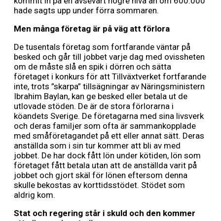
kommit in på en avsevärt högre nivå än om 600.000
hade sagts upp under förra sommaren.
Men många företag är på väg att förlora
De tusentals företag som fortfarande väntar på
besked och går till jobbet varje dag med ovissheten
om de måste slå en spik i dörren och sätta
företaget i konkurs för att Tillväxtverket fortfarande
inte, trots ”skarpa” tillsägningar av Näringsministern
Ibrahim Baylan, kan ge besked eller betala ut de
utlovade stöden. De är de stora förlorarna i
köandets Sverige. De företagarna med sina livsverk
och deras familjer som ofta är sammankopplade
med småföretagandet på ett eller annat sätt. Deras
anställda som i sin tur kommer att bli av med
jobbet. De har dock fått lön under kötiden, lön som
företaget fått betala utan att de anställda varit på
jobbet och gjort skäl för lönen eftersom denna
skulle bekostas av korttidsstödet. Stödet som
aldrig kom.
Stat och regering står i skuld och den kommer