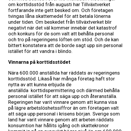
om korttidsstöd från augusti har Tillväxtverket
fortfarande inte gett besked om. Och företagen
tvingas låna skattemedel för att betala lönerna
under tiden. Om beskedet från tillväxtverket blir
negativt när det väl kommer innebär det katastrof
och konkurs för de som valt att behålla personal
och tro på regeringens löften om stöd. Och de kan
bittert konstatera att de borde sagt upp sin personal
istället för att vandra i blindo.
Vinnarna på korttidsstödet
Nära 600.000 anställda har räddats av regeringens
korttidsstöd. Likaså har många företag haft stor
nytta av att kunna erbjuda de
anställda korttidspermittering och därmed behålla
personal istället för att säga upp och återanställa.
Regeringen har varit vinnare genom att kunna visa
på lägre arbetslöshetssiffror än om företagen valt
att säga upp personal i krisens början. Sverige som
land har varit vinnare genom att arbeten räddats
konsumtion har hållits igång och skattekronor