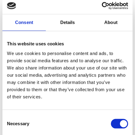
det här läget ha en koppling till coronavirusets
härjningar” sa Tim Brooks, chef för Tillväxtverkets
avdelning för företag, till TT. Nu är det dags för den
generösa bedömningen och ge besked till alla de
Consent
Details
About
företagen som väntar i förtvivlan.
300 miljarder har avsatts och utlovats av
regeringen
This website uses cookies
We use cookies to personalise content and ads, to
En stor andel av företagen har klarat sig bra och
många har fått den utlovade hjälpen. Dessutom har
provide social media features and to analyse our traffic.
endast en liten del av de 300 utlovade miljarderna
We also share information about your use of our site with
hittills använts. I slutet av januari hade 35 miljarder
our social media, advertising and analytics partners who
utbetalts. Med den takten så räcker dessa pengar i 8
may combine it with other information that you’ve
år. Förhoppningsvis skall inte krisen pågå för
provided to them or that they’ve collected from your use
företagen så länge. Däremot är det dags att hjälpa
de företagen som fortfarande inte fått hjälp. Det är
of their services.
dags att vara generösa i sina bedömningar och
korta stödköerna för att se till att hjälpen når fram
till dem som lämnats ute i kylan.
Consent
Necessary
Selection
Med bästa småföretagarhälsningar