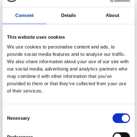
Nyheter
Consent
Details
About
Om oss
This website uses cookies
Av småföretagare, för småföretagare
We use cookies to personalise content and ads, to
provide social media features and to analyse our traffic.
Ett medlemskap späckat med småföretagaranpassade
medlemstjänster och förmåner. Din egen
We also share information about your use of our site with
inköpsavdelning, rådgivning, försäkringspaket och
our social media, advertising and analytics partners who
mycket mer. Vi fokuserar på soloföretagare och små
may combine it with other information that you’ve
företag med företagaren i fokus. Vi är själva
småföretagare och vet hur verkligheten ser ut.
provided to them or that they’ve collected from your use
of their services.
BLI MEDLEM
Consent
Necessary
Selection
Företagarförbundet
Preferences