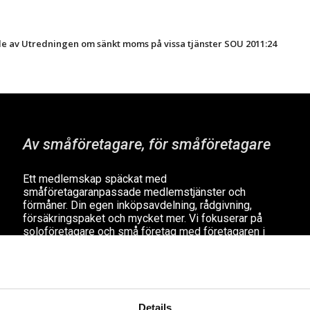
 av Utredningen om sänkt moms på vissa tjänster SOU 2011:24
Av småföretagare, för småföretagare
Ett medlemskap späckat med
småföretagaranpassade medlemstjänster och
förmåner. Din egen inköpsavdelning, rådgivning,
försäkringspaket och mycket mer. Vi fokuserar på
soloföretagare och små företag med företagaren i
fokus. Vi är själva småföretagare och vet hur
verkligheten ser ut.
BLI MEDLEM
Details