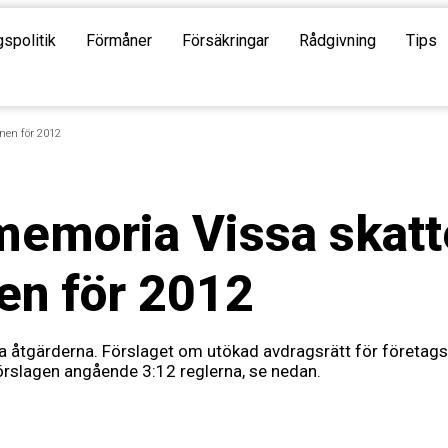
gspolitik
Förmåner
Försäkringar
Rådgivning
Tips
nen för 2012
moria Vissa skatte
en för 2012
na åtgärderna. Förslaget om utökad avdragsrätt för företags 
förslagen angående 3:12 reglerna, se nedan.