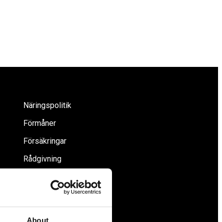
Näringspolitik
Förmåner
Försäkringar
Rådgivning
Tips
Nyheter
Om oss
About