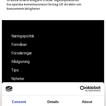
Europeiska kommissionens förslag till direktiv om
konsumenträttigheter
Näringspolitik
Förmåner
Försäkringar
Rådgivning
Tips
Nyheter
Om oss
Consent
Details
About
Av småföretagare, för småföretagare