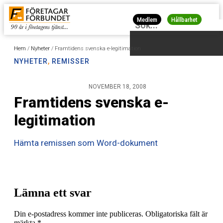
Medlem
Hållbarhet
Hem
/
Nyheter
/
Framtidens svenska e-legitimation
NYHETER
,
REMISSER
NOVEMBER 18, 2008
Framtidens svenska e-
legitimation
Hämta remissen som Word-dokument
Lämna ett svar
Din e-postadress kommer inte publiceras.
Obligatoriska fält är
märkta
*