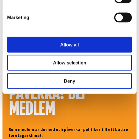
Öppet vardagar 8.30-15.30
Marketing
Allow all
© Fria Företagare
|
Wapp Media AB
Allow selection
HJÄLP TILL ATT
Deny
PÅVERKA! BLI
MEDLEM
Som medlem är du med och påverkar politiker till ett bättre
företagarklimat.