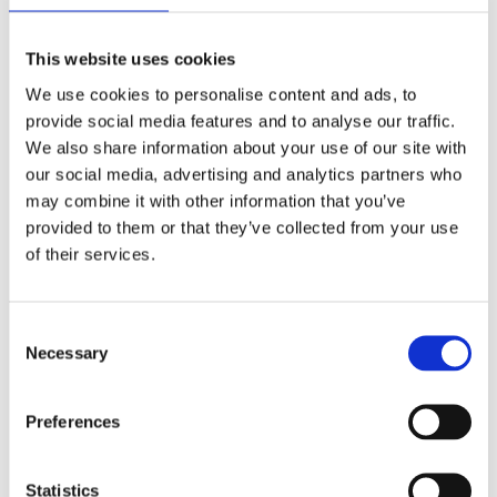
Ett medlemskap späckat med småföretagaranpassade
This website uses cookies
medlemstjänster och förmåner. Din egen
inköpsavdelning, rådgivning, försäkringspaket och
We use cookies to personalise content and ads, to
mycket mer. Vi fokuserar på soloföretagare och små
provide social media features and to analyse our traffic.
företag med företagaren i fokus. Vi är själva
We also share information about your use of our site with
småföretagare och vet hur verkligheten ser ut.
our social media, advertising and analytics partners who
may combine it with other information that you’ve
BLI MEDLEM
provided to them or that they’ve collected from your use
of their services.
Företagarförbundet
Consent
Medlemskansli
Necessary
Selection
Box 1132
Vaktgatan 17bv
262 22 Ängelholm
Preferences
020-760 761 (ank. 2)
info@ff.se
Statistics