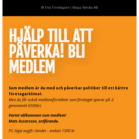
© Fria Företagare
|
Wapp Media AB
HJÄLP TILL ATT
PÅVERKA! BLI
MEDLEM
Som medlem är du med och påverkar politiker till ett bättre
företagarklimat.
Men du får också medlemsförmåner som företaget sparar på. (I
genomsnitt 6500kr)
Varmt välkommen som medlem!
Mats Assarsson, ordförande.
PS. lägst avgift i landet – endast 1300 kr