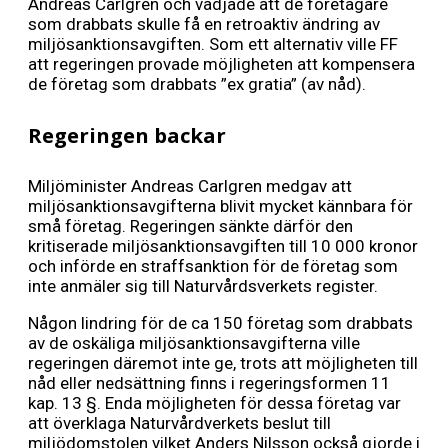
Andreas Carlgren och vädjade att de företagare
som drabbats skulle få en retroaktiv ändring av
miljösanktionsavgiften. Som ett alternativ ville FF
att regeringen provade möjligheten att kompensera
de företag som drabbats ”ex gratia” (av nåd).
Regeringen backar
Miljöminister Andreas Carlgren medgav att
miljösanktionsavgifterna blivit mycket kännbara för
små företag. Regeringen sänkte därför den
kritiserade miljösanktionsavgiften till 10 000 kronor
och införde en straffsanktion för de företag som
inte anmäler sig till Naturvårdsverkets register.
Någon lindring för de ca 150 företag som drabbats
av de oskäliga miljösanktionsavgifterna ville
regeringen däremot inte ge, trots att möjligheten till
nåd eller nedsättning finns i regeringsformen 11
kap. 13 §. Enda möjligheten för dessa företag var
att överklaga Naturvårdverkets beslut till
miljödomstolen vilket Anders Nilsson också gjorde i