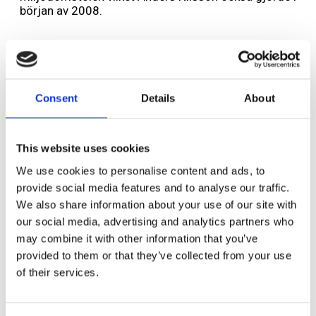
början av 2008.
Okänt antal fall
Hur många företag som överklagat
Consent
Details
About
sanktionsavgiften till landets sex miljödomstolar är
svårt att ta reda på. För att få fram dessa uppgifter
måste man gå in i varje domstols diarium och läsa
akterna för varje specifikt företag.
This website uses cookies
We use cookies to personalise content and ads, to
Tidigare artiklar i ämnet finns på
www.ff.se
.
provide social media features and to analyse our traffic.
We also share information about your use of our site with
För mer info vänligen kontakta:
our social media, advertising and analytics partners who
may combine it with other information that you’ve
Camilla Littorin, förbundssekreterare
provided to them or that they’ve collected from your use
Företagarförbundet
of their services.
Mobiltel: 070-5536670
E-post:
camilla.littorin@ff.se
,
www.ff.se
Anders Nilsson, Eltec Systemkonsult KB