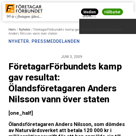
Medlem
Hållbarhet
Hem
/
Nyheter
/
FöretagarFörbundets kamp gav resultat: Ölandsföretagaren
Anders Nilsson vann över staten
NYHETER
,
PRESSMEDDELANDEN
JUNI 3, 2009
FöretagarFörbundets kamp
gav resultat:
Ölandsföretagaren Anders
Nilsson vann över staten
[one_half]
Ölandsföretagaren Anders Nilsson, som dömdes
av Naturvårdsverket att betala 120 000 kr i