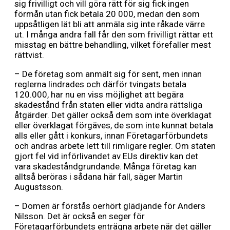
sig frivilligt och vill göra rätt för sig fick ingen
förmån utan fick betala 20 000, medan den som
uppsåtligen lät bli att anmäla sig inte råkade värre
ut. I många andra fall får den som frivilligt rättar ett
misstag en bättre behandling, vilket förefaller mest
rättvist.
– De företag som anmält sig för sent, men innan
reglerna lindrades och därför tvingats betala
120.000, har nu en viss möjlighet att begära
skadestånd från staten eller vidta andra rättsliga
åtgärder. Det gäller också dem som inte överklagat
eller överklagat förgäves, de som inte kunnat betala
alls eller gått i konkurs, innan Företagarförbundets
och andras arbete lett till rimligare regler. Om staten
gjort fel vid införlivandet av EUs direktiv kan det
vara skadeståndgrundande. Många företag kan
alltså beröras i sådana här fall, säger Martin
Augustsson.
– Domen är förstås oerhört glädjande för Anders
Nilsson. Det är också en seger för
Företagarförbundets enträgna arbete när det gäller