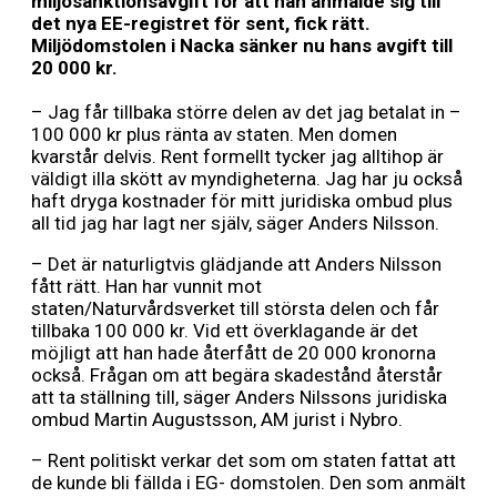
miljösanktionsavgift för att han anmälde sig till
det nya EE-registret för sent, fick rätt.
Miljödomstolen i Nacka sänker nu hans avgift till
20 000 kr.
– Jag får tillbaka större delen av det jag betalat in –
100 000 kr plus ränta av staten. Men domen
kvarstår delvis. Rent formellt tycker jag alltihop är
väldigt illa skött av myndigheterna. Jag har ju också
haft dryga kostnader för mitt juridiska ombud plus
all tid jag har lagt ner själv, säger Anders Nilsson.
– Det är naturligtvis glädjande att Anders Nilsson
fått rätt. Han har vunnit mot
staten/Naturvårdsverket till största delen och får
tillbaka 100 000 kr. Vid ett överklagande är det
möjligt att han hade återfått de 20 000 kronorna
också. Frågan om att begära skadestånd återstår
att ta ställning till, säger Anders Nilssons juridiska
ombud Martin Augustsson, AM jurist i Nybro.
– Rent politiskt verkar det som om staten fattat att
de kunde bli fällda i EG- domstolen. Den som anmält