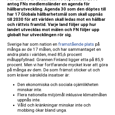
antog FNs medlemsländer en agenda för
hållbarutveckling. Agenda 30 som den döptes till
har 17 Globala hållbarhetsmål som skall uppnås
till 2030 för att världen skall ledas mot en hållbar
och rättvis framtid. Varje land följer upp hur
landet utvecklas mot målen och FN följer upp
globalt hur utvecklingen rör sig.
Sverige har som nation en
framstående plats
på
många av de 17 målen, och har sammantaget en
andra plats i världen, med 85,6 procent
måluppfyllnad. Grannen Finland ligger etta på 85,9
procent. Men vi har fortfarande mycket kvar att göra
på många av dem. De som främst sticker ut och
som kräver särskilda insatser är:
Den ekonomiska och sociala ojämlikheten
minskar inte.
Flera nationella miljömål inklusive klimatmålen
uppnås inte.
Våld och kränkningar minskar inte och
mobbing ökar bland unga.