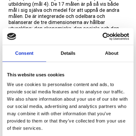
utbildning (mål 4). De 17 målen är på så vis både
mål i sig själva och medel för att uppnå de andra
målen. De är integrerade och odelbara och
balanserar de tre dimensionerna av hållbar
utveckling: den ekonomiska, den sociala och den
miljömässiga.
Följ och läs mer om hur Sverige lever upp till målen
på SCBs sajt här
Consent
Details
About
Läs om Sveriges rapport till FN här
This website uses cookies
We use cookies to personalise content and ads, to
provide social media features and to analyse our traffic.
Lämna ett svar
We also share information about your use of our site with
Din e-postadress kommer inte publiceras.
Obligatoriska fält är
our social media, advertising and analytics partners who
märkta
*
may combine it with other information that you’ve
provided to them or that they’ve collected from your use
Kommentar
*
of their services.