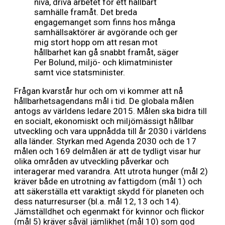
nivå, driva arbetet för ett hållbart
samhälle framåt. Det breda
engagemanget som finns hos många
samhällsaktörer är avgörande och ger
mig stort hopp om att resan mot
hållbarhet kan gå snabbt framåt, säger
Per Bolund, miljö- och klimatminister
samt vice statsminister.
Frågan kvarstår hur och om vi kommer att nå
hållbarhetsagendans mål i tid. De globala målen
antogs av världens ledare 2015. Målen ska bidra till
en socialt, ekonomiskt och miljömässigt hållbar
utveckling och vara uppnådda till år 2030 i världens
alla länder. Styrkan med Agenda 2030 och de 17
målen och 169 delmålen är att de tydligt visar hur
olika områden av utveckling påverkar och
interagerar med varandra. Att utrota hunger (mål 2)
kräver både en utrotning av fattigdom (mål 1) och
att säkerställa ett varaktigt skydd för planeten och
dess naturresurser (bl.a. mål 12, 13 och 14).
Jämställdhet och egenmakt för kvinnor och flickor
(mål 5) kräver såväl jämlikhet (mål 10) som god