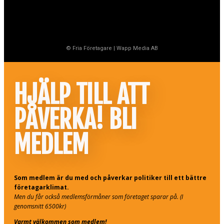
© Fria Företagare
|
Wapp Media AB
HJÄLP TILL ATT
PÅVERKA! BLI
MEDLEM
Som medlem är du med och påverkar politiker till ett bättre
företagarklimat.
Men du får också medlemsförmåner som företaget sparar på. (I
genomsnitt 6500kr)
Varmt välkommen som medlem!