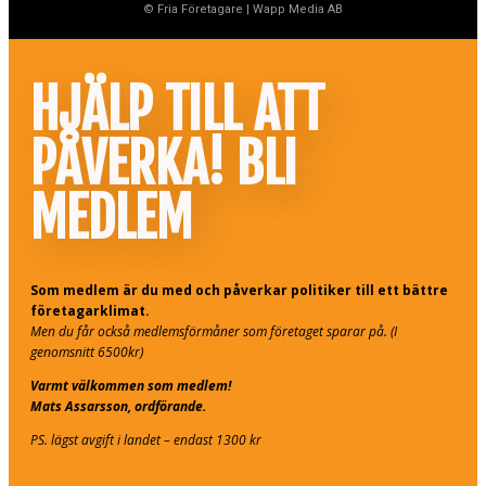
© Fria Företagare
|
Wapp Media AB
HJÄLP TILL ATT
PÅVERKA! BLI
MEDLEM
Som medlem är du med och påverkar politiker till ett bättre
företagarklimat.
Men du får också medlemsförmåner som företaget sparar på. (I
genomsnitt 6500kr)
Varmt välkommen som medlem!
Mats Assarsson, ordförande.
PS. lägst avgift i landet – endast 1300 kr