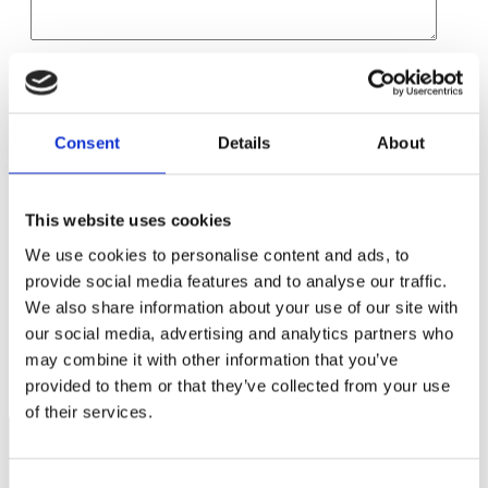
Namn
*
E-postadress
*
Consent
Details
About
Webbplats
Spara mitt namn, min e-postadress och webbplats i denna
webbläsare till nästa gång jag skriver en kommentar.
This website uses cookies
We use cookies to personalise content and ads, to
provide social media features and to analyse our traffic.
We also share information about your use of our site with
our social media, advertising and analytics partners who
Svenskar minst benägna starta företag
may combine it with other information that you’ve
Så tycker småföretagen om budgetförslaget
provided to them or that they’ve collected from your use
of their services.
Consent