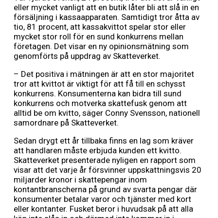
eller mycket vanligt att en butik låter bli att slå in en
försäljning i kassaapparaten. Samtidigt tror åtta av
tio, 81 procent, att kassakvittot spelar stor eller
mycket stor roll för en sund konkurrens mellan
företagen. Det visar en ny opinionsmätning som
genomförts på uppdrag av Skatteverket.
– Det positiva i mätningen är att en stor majoritet
tror att kvittot är viktigt för att få till en schysst
konkurrens. Konsumenterna kan bidra till sund
konkurrens och motverka skattefusk genom att
alltid be om kvitto, säger Conny Svensson, nationell
samordnare på Skatteverket.
Sedan drygt ett år tillbaka finns en lag som kräver
att handlaren måste erbjuda kunden ett kvitto.
Skatteverket presenterade nyligen en rapport som
visar att det varje år försvinner uppskattningsvis 20
miljarder kronor i skattepengar inom
kontantbranscherna på grund av svarta pengar där
konsumenter betalar varor och tjänster med kort
eller kontanter. Fusket beror i huvudsak på att alla