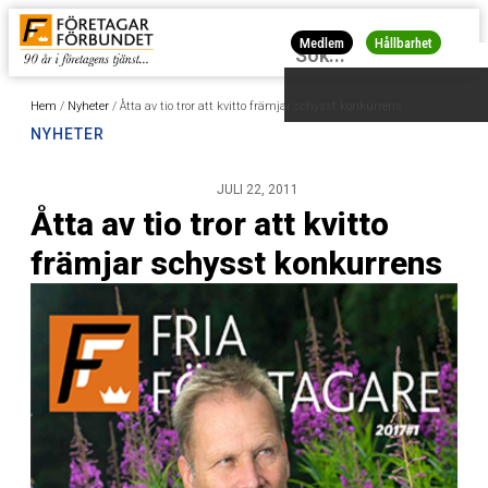
Medlem
Hållbarhet
Hem
/
Nyheter
/
Åtta av tio tror att kvitto främjar schysst konkurrens
NYHETER
JULI 22, 2011
Åtta av tio tror att kvitto
främjar schysst konkurrens