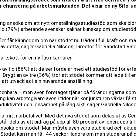
ttrar chanserna på arbetsmarknaden
.
Det visar en ny Sifo-
ing ansöka om ett nytt omställningsstudiestöd som ska bidr
 tio (79%) arbetande svenskar saknar kunskap om studiestö
 fler får kännedom om när stödet nu träder i full kraft och
av detta, säger Gabriella Nilsson, Director för Randstad Ris
tskott för en ny fas i karriären.
o av tio (86%) att de ser fördelar med ett studiestöd för er
h. Drygt en av tre (36%) tror att stödet kommer att leda till 
att utvecklas i sin nuvarande anställning.
ppenbara – men även företaget tjänar på förändringarna s
 kan arbetsgivare även i tider när konjunkturen växlar få s
roduktivitet och lönsamhet på lång sikt, säger Gabriella Nil
xna mitt i arbetslivet. Med det nya stödet som delas ut av 
 dels av ett bidrag på upp till 80 procent av lönen, upp till
nsöka om stödet. Man måste även vara etablerad och aktuell
tödet kan man få i 44 veckor; längre om man studerar på de