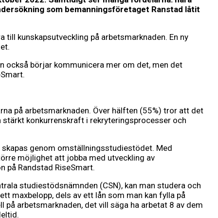
undersökning som bemanningsföretaget Ranstad låtit
a till kunskapsutveckling på arbetsmarknaden. En ny
det.
 man också börjar kommunicera mer om det, men det
eSmart.
farna på arbetsmarknaden. Över hälften (55%) tror att det
en stärkt konkurrenskraft i rekryteringsprocesser och
om skapas genom omställningsstudiestödet. Med
törre möjlighet att jobba med utveckling av
sson på Randstad RiseSmart.
Centrala studiestödsnämnden (CSN), kan man studera och
 ett maxbelopp, dels av ett lån som man kan fylla på
 på arbetsmarknaden, det vill säga ha arbetat 8 av dem
ltid.