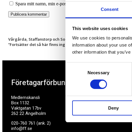
Spara mitt namn, min e-postadress och webbplats i denna webbl
Consent
This website uses cookies
We use cookies to personalis
Vårgårda, Staffanstorp och Solna i topp!
”Fortsätter det så här finns ingen marginal kvar”
information about your use of
other information that you’ve
Consent
Necessary
Selection
Företagarförbundet
Medlemskansli
Box 1132
Deny
Vaktgatan 17bv
262 22 Ängelholm
020-760 761 (ank. 2)
info@ff.se