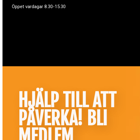
Öppet vardagar 8.30-15.30
HJÄLP TILL ATT
PÅVERKA! BLI
MEDLEM