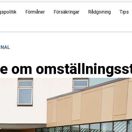
gspolitik
Förmåner
Försäkringar
Rådgivning
Tips
ONAL
de om omställningss