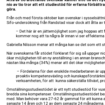
nio av tio tror att ett studiestöd för erfarna förbä
göra.
Från och med första oktober kan svenskar i sysselsättn
Sifo-undersökning från Randstad visar dock att åtta av
– Det här är en jättemöjlighet som jag hoppas att
kommer nog att ta några år innan vi ser effekterna 
Gabriella Nilsson menar att många kan se det som ett star
När svenskarna får stödet förklarat för sig så uppger ni
ökar möjligheten till en ny anställning i en annan bransc
nästan lika många (34%) menar att det ökar möjligheten 
– Fördelarna för den enskilde medarbetaren är u
proaktiv kompetensväxling och kunskapsförstärkning
verksamheten, för att kunna säkerställa tillväxt, p
Omställningsstudiestödet är ett nytt studiestöd för vu
bredda sina kompetenser. Omställningsstudiestödet består
med. Man behöver vara 27-62 år gammal för att kunna a
senaste 14 åren och 12 av dem senaste 24 månaderna. S