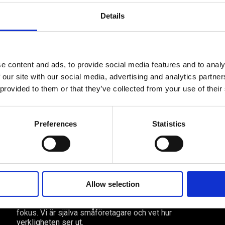
äsare till nästa gång jag skriver en kommentar.
Details
e content and ads, to provide social media features and to analy
 our site with our social media, advertising and analytics partn
 provided to them or that they’ve collected from your use of their
Preferences
Statistics
Av småföretagare, för småföretagare
Ett medlemskap späckat med
småföretagaranpassade medlemstjänster och
förmåner. Din egen inköpsavdelning, rådgivning,
Allow selection
försäkringspaket och mycket mer. Vi fokuserar på
soloföretagare och små företag med företagaren i
fokus. Vi är själva småföretagare och vet hur
verkligheten ser ut.