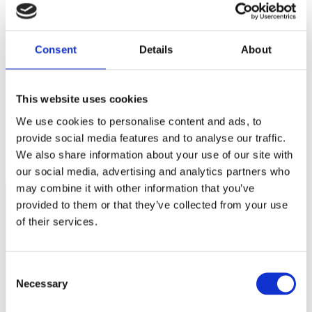
Webbplats
Spara mitt namn, min e-postadress och webbplats i denna
Consent
Details
About
webbläsare till nästa gång jag skriver en kommentar.
This website uses cookies
We use cookies to personalise content and ads, to
Skriv ett långsiktigt avtal inom flyget
provide social media features and to analyse our traffic.
Svårbedömt läge inför sommarens äventyr
We also share information about your use of our site with
our social media, advertising and analytics partners who
may combine it with other information that you’ve
provided to them or that they’ve collected from your use
of their services.
Näringspolitik
Förmåner
Consent
Försäkringar
Necessary
Selection
Rådgivning