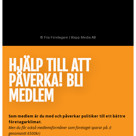
© Fria Företagare
|
Wapp Media AB
HJÄLP TILL ATT
PÅVERKA! BLI
MEDLEM
Som medlem är du med och påverkar politiker till ett bättre
företagarklimat.
Men du får också medlemsförmåner som företaget sparar på. (I
genomsnitt 6500kr)