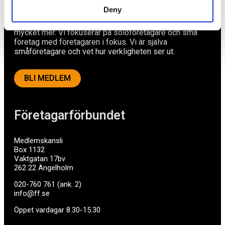
Ett medlemskap späckat med småföretagaranpassade
Deny
medlemstjänster och förmåner. Din egen
inköpsavdelning, rådgivning, försäkringspaket och
mycket mer. Vi fokuserar på soloföretagare och små
företag med företagaren i fokus. Vi är själva
småföretagare och vet hur verkligheten ser ut.
BLI MEDLEM
Företagarförbundet
Medlemskansli
Box 1132
Vaktgatan 17bv
262 22 Ängelholm
020-760 761 (ank. 2)
info@ff.se
Öppet vardagar 8.30-15.30