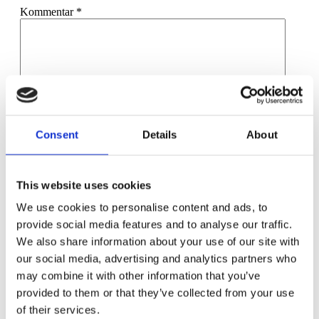
Kommentar
*
Namn
*
Consent
Details
About
E-postadress
*
Webbplats
This website uses cookies
We use cookies to personalise content and ads, to
Spara mitt namn, min e-postadress och webbplats i denna
webbläsare till nästa gång jag skriver en kommentar.
provide social media features and to analyse our traffic.
We also share information about your use of our site with
our social media, advertising and analytics partners who
may combine it with other information that you’ve
provided to them or that they’ve collected from your use
Svenska småföretag kan få EU-lån
of their services.