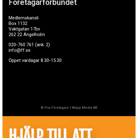
Företagarförbundet
Medlemskansli
Box 1132
Vaktgatan 17bv
262 22 Ängelholm
020-760 761 (ank. 2)
info@ff.se
Öppet vardagar 8.30-15.30
© Fria Företagare
|
Wapp Media AB
HJÄLP TILL ATT