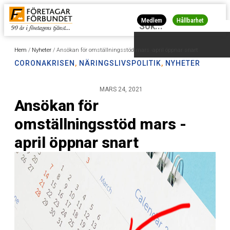
Medlem
Hållbarhet
Hem
/
Nyheter
/
Ansökan för omställningsstöd mars -april öppnar snart
CORONAKRISEN
,
NÄRINGSLIVSPOLITIK
,
NYHETER
MARS 24, 2021
Ansökan för
omställningsstöd mars -
april öppnar snart