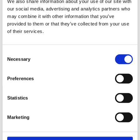
We also share information about your use of our site with
our social media, advertising and analytics partners who
Webbplats
may combine it with other information that you’ve
Spara mitt namn, min e-postadress och webbplats i denna
provided to them or that they’ve collected from your use
webbläsare till nästa gång jag skriver en kommentar.
of their services.
Consent
Necessary
Selection
Det är inte en vänstersväng, det är en tvärbroms!
Påbyggda släp
Preferences
Statistics
Näringspolitik
Marketing
Förmåner
Försäkringar